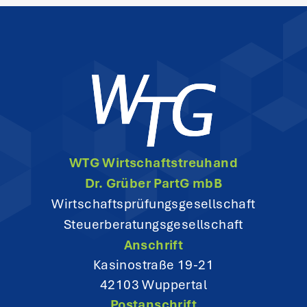
n
a
v
i
g
WTG Wirtschaftstreuhand
a
Dr. Grüber PartG mbB
t
Wirtschaftsprüfungsgesellschaft
Steuerberatungsgesellschaft
i
Anschrift
o
Kasinostraße 19-21
42103 Wuppertal
n
Postanschrift