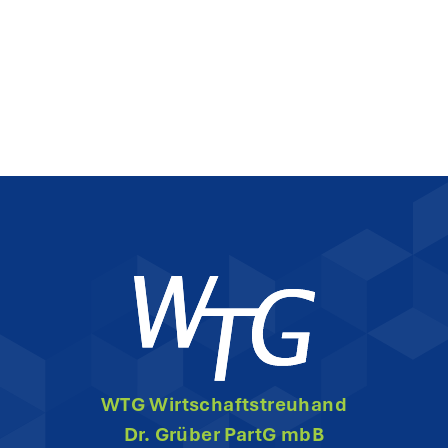
WTG Wirtschaftstreuhand
Dr. Grüber PartG mbB