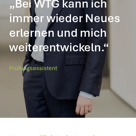
„Bei WTG kann ich
immer wieder Neues
erlernen und mich
weiterentwickeln.“
Prüfungsassistent