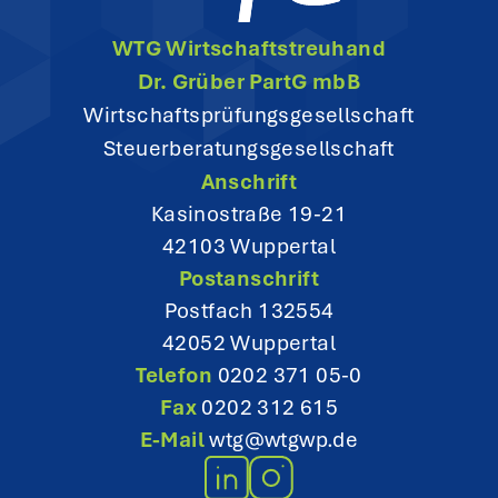
g
WTG Wirtschaftstreuhand
a
Dr. Grüber PartG mbB
t
Wirtschaftsprüfungsgesellschaft
Steuerberatungsgesellschaft
i
Anschrift
o
Kasinostraße 19-21
42103 Wuppertal
n
Postanschrift
Postfach 132554
42052 Wuppertal
Telefon
0202 371 05-0
Fax
0202 312 615
E-Mail
wtg@wtgwp.de