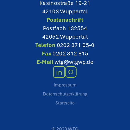
o
Kasinostraße 19-21
42103 Wuppertal
n
Postanschrift
Postfach 132554
42052 Wuppertal
Telefon
0202 371 05-0
Fax
0202 312 615
E-Mail
wtg@wtgwp.de
Impressum
Datenschutzerklärung
Startseite
© 2023 WTG