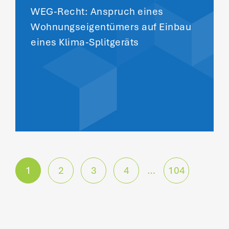
WEG-Recht: Anspruch eines
Wohnungseigentümers auf Einbau
eines Klima-Splitgeräts
P
1
2
3
4
…
104
o
s