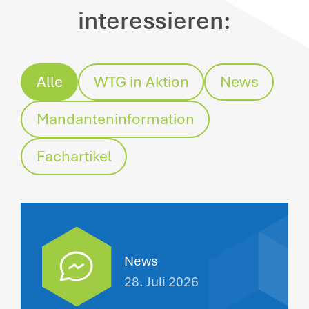
interessieren:
Alle
WTG in Aktion
News
Mandanteninformation
Fachartikel
News
28. Juli 2026