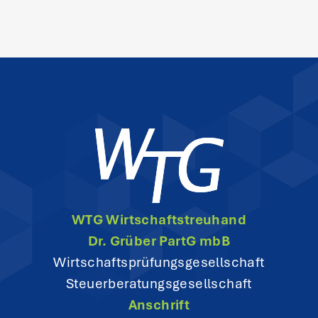
t
s
n
a
v
i
g
WTG Wirtschaftstreuhand
a
Dr. Grüber PartG mbB
t
Wirtschaftsprüfungsgesellschaft
Steuerberatungsgesellschaft
i
Anschrift