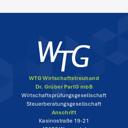
s
n
a
v
i
g
WTG Wirtschaftstreuhand
a
Dr. Grüber PartG mbB
t
Wirtschaftsprüfungsgesellschaft
Steuerberatungsgesellschaft
i
Anschrift
o
Kasinostraße 19-21