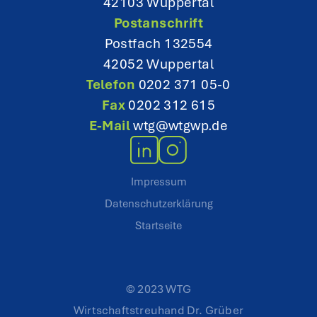
42103 Wuppertal
n
Postanschrift
Postfach 132554
42052 Wuppertal
Telefon
0202 371 05-0
Fax
0202 312 615
E-Mail
wtg@wtgwp.de
Impressum
Datenschutzerklärung
Startseite
© 2023 WTG
Wirtschaftstreuhand Dr. Grüber