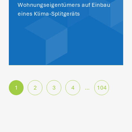
Wohnungseigentümers auf Einbau
eines Klima-Splitgeräts
P
1
2
3
4
…
104
o
s
t