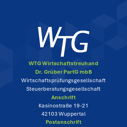
n
a
v
i
g
WTG Wirtschaftstreuhand
a
Dr. Grüber PartG mbB
t
Wirtschaftsprüfungsgesellschaft
Steuerberatungsgesellschaft
i
Anschrift
o
Kasinostraße 19-21
42103 Wuppertal
n
Postanschrift