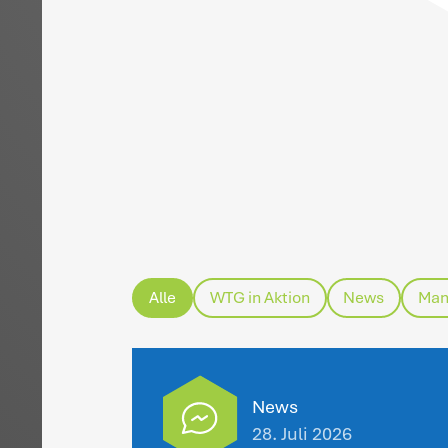
H
da
ob
Ab
ge
ha
Ja
De
An
gr
Fi