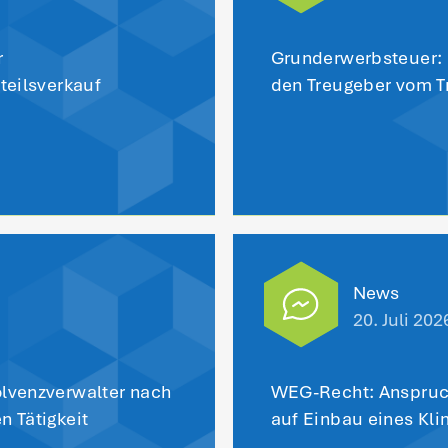
i datenschutzrechtlichen Auskunftsverfah
in Einspruchsverfahren vorhergesehen. 
euerpflichtige innerhalb der Klagefrist a
st ein Einspruchsverfahren durchführen.
zurück zu