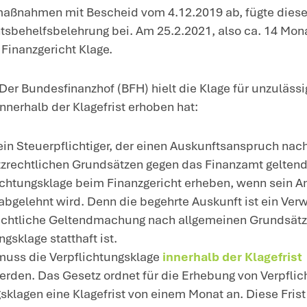
intergrund
: Nach den Regelungen des Dat
cht, vom Finanzamt Auskunft darüber zu
rsonenbezogenen Daten das Finanzamt ve
t das Finanzamt verpflichtet, dem Steuerp
rsonenbezogenen Daten zur Verfügung zu 
achverhalt
: Der Kläger beantragte am 25
e über ihn gespeicherten Daten und verl
pien. Die Antwort des Finanzamts, das i
pfand er als unbefriedigend, so dass der
hnte das Finanzamt seinen Antrag auf Ert