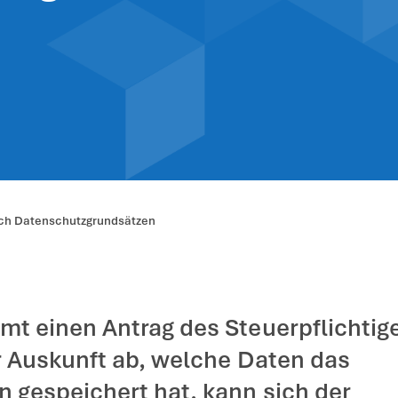
unftsanspruch 
nschutzgrundsä