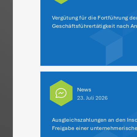
Be
ke
St
er