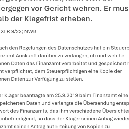
unftsanspruch nach Datenschutzgrundsätzen
s Finanzamt einen Antrag d
lung einer Auskunft ab, we
t über ihn gespeichert hat,
ichtige hiergegen vor Geri
r innerhalb der Klagefrist 
om 22.1.2025 – XI R 9/22; NWB