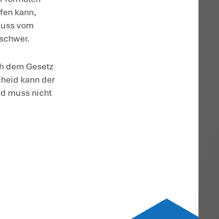
ge
innerhalb der Klagefrist
r die Erhebung von Verpflichtungs- sowie
einem Monat an. Diese Frist beginnt mit d
m Streitfall galt allerdings eine Klagefri
il dem Ablehnungsbescheid keine
 der Gesetzgeber bestimmt für derartige
icht innerhalb eines Jahres nach
 vom 4.12.2019 erhoben, sondern erst a