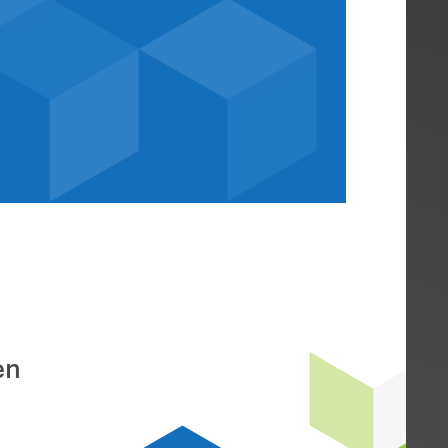
nach
tzen