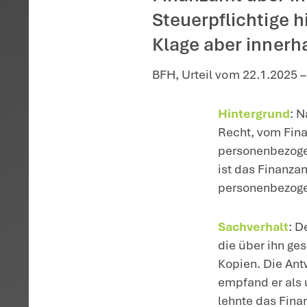
Startseite
>
Aktuelles
>
Ausk
Lehnt da
auf Ertei
Finanzam
Steuerpfl
Klage abe
BFH, Urteil v