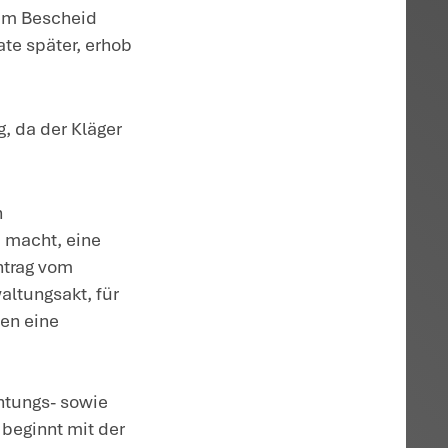
enschutzes hat ein Steuerpflichtiger das
 verlangen, ob und welche
rarbeitet und gespeichert hat. Außerde
flichtigen eine Kopie der
stellen.
.9.2019 beim Finanzamt eine Auskunft übe
angte die Übersendung entsprechender
hm verschiedene Übersichten zusandte,
 Kläger seinen Antrag wiederholte. Darauf
eilung von Kopien zu