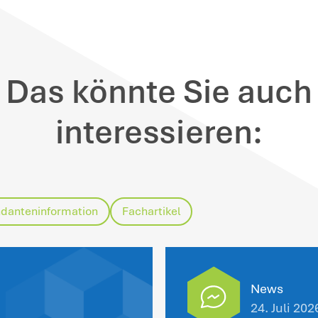
inweise
: Der Kläger hatte im Revisionsv
ss das Finanzamt „die Anerkennung der Kl
 der Kläger damit zum Ausdruck bringen wo
lehnungsbescheid ergangen sei; die Klag
wesen, weil der Kläger zuvor keinen (erne
t. Der ursprüngliche Antrag datierte vom 
hr zurück, so dass ein erneuter Antrag er
r BFH verlangt bei datenschutzrechtliche
forderungen. So muss der Steuerpflichtig
undsätzlich einen Antrag beim Finanzamt 
nanzamt abgelehnt werden. Anderenfalls f