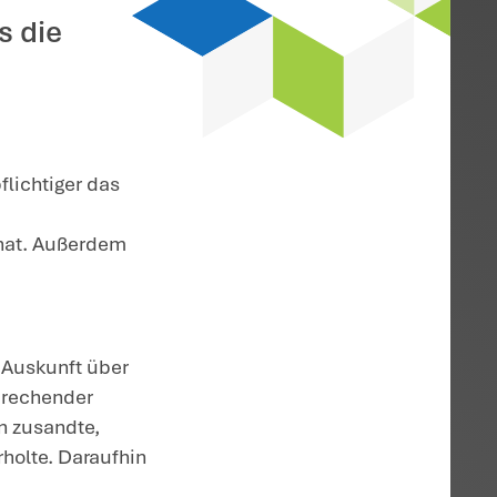
es Steuerpflichtigen
lche Daten das
 kann sich der
cht wehren. Er muss die
erheben.