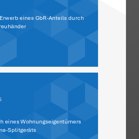
ren wie im Streitfall ist nach dem Gesetz
Gegen einen Ablehnungsbescheid kann der
lso sogleich Klage erheben und muss nicht
r Übersicht