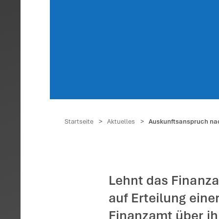
Ausk
Date