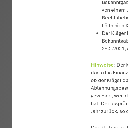
Vo
ab
de
E
di