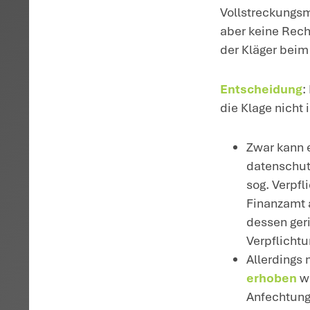
H
Re
pe
is
pe
S
di
Ko
em
le