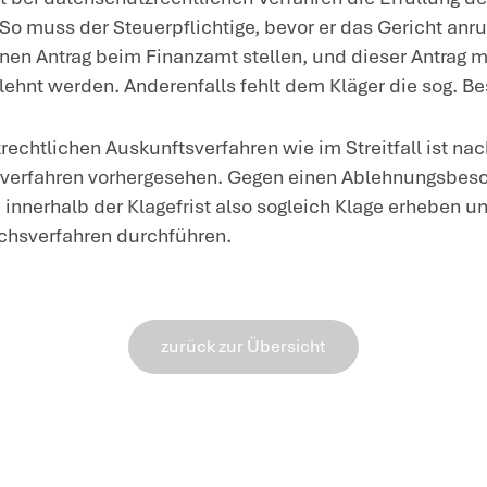
Verpflichtungsklage statthaft ist.
Allerdings muss die Verpflichtungskla
erhoben
werden. Das Gesetz ordnet fü
Anfechtungsklagen eine Klagefrist von 
Bekanntgabe des Ablehnungsbescheids. I
von einem Jahr statt eines Monats, we
Rechtsbehelfsbelehrung beigefügt war;
Fälle eine Klagefrist von einem Jahr.
Der Kläger hat die Klage jedoch auch n
Bekanntgabe des Ablehnungsbescheids
25.2.2021, also nach ca. 14 Monaten.