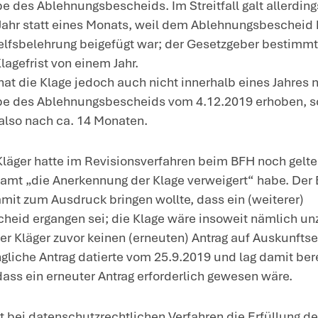
llstreckungsmaßnahmen mit Bescheid vo
er keine Rechtsbehelfsbelehrung bei. Am 
r Kläger beim Finanzgericht Klage.
ntscheidung
: Der Bundesfinanzhof (BFH) h
e Klage nicht innerhalb der Klagefrist erh
Zwar kann ein Steuerpflichtiger, der 
datenschutzrechtlichen Grundsätzen g
sog. Verpflichtungsklage beim Finanzg
Finanzamt abgelehnt wird. Denn die beg
dessen gerichtliche Geltendmachung 