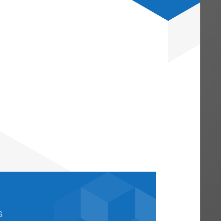
erfahren beim BFH noch geltend gemacht,
age verweigert“ habe. Der BFH ließ offen
llte, dass ein (weiterer)
e wäre insoweit nämlich unzulässig
uten) Antrag auf Auskunftserteilung gestel
25.9.2019 und lag damit bereits mehr als 
forderlich gewesen wäre.
n Verfahren die Erfüllung der formalen
e, bevor er das Gericht anrufen kann,
stellen, und dieser Antrag muss vom
ehlt dem Kläger die sog. Beschwer.