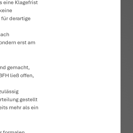
m 4.12.2019 ab, fügte diesem Bescheid
25.2.2021, also ca. 14 Monate später, er
ielt die Klage für unzulässig, da der Kläg
oben hat:
einen Auskunftsanspruch nach
egen das Finanzamt geltend macht, eine
ericht erheben, wenn sein Antrag vom
ehrte Auskunft ist ein Verwaltungsakt, fü
nach allgemeinen Grundsätzen eine