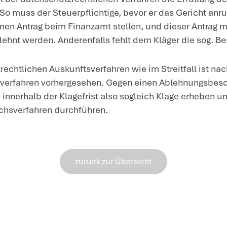
Verpflichtungsklage statthaft ist.
Allerdings muss die Verpflichtungskla
erhoben
werden. Das Gesetz ordnet fü
Anfechtungsklagen eine Klagefrist von 
Bekanntgabe des Ablehnungsbescheids. I
von einem Jahr statt eines Monats, we
Rechtsbehelfsbelehrung beigefügt war;
Fälle eine Klagefrist von einem Jahr.
Der Kläger hat die Klage jedoch auch n
Bekanntgabe des Ablehnungsbescheids
25.2.2021, also nach ca. 14 Monaten.