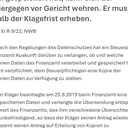
unftsanspruch nach Datenschutzgrundsätzen
s Finanzamt einen Antrag d
lung einer Auskunft ab, we
t über ihn gespeichert hat,
ichtige hiergegen vor Geri
r innerhalb der Klagefrist 
om 22.1.2025 – XI R 9/22; NWB