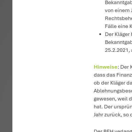
Vo
ab
de
E
di