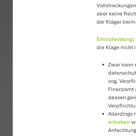
H
Re
pe
is
pe
S
di
Ko
em
le