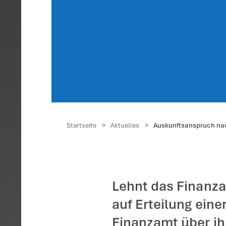
Ausk
Date