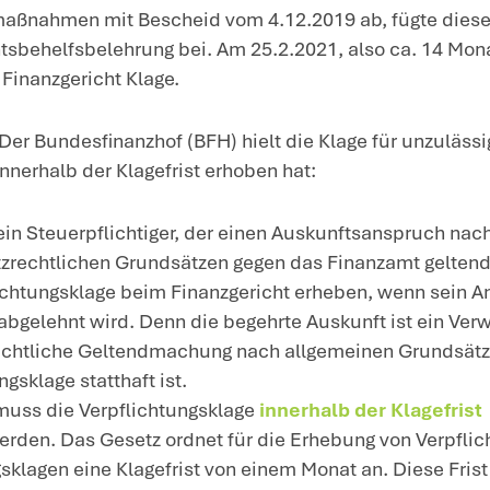
intergrund
: Nach den Regelungen des Dat
cht, vom Finanzamt Auskunft darüber zu
rsonenbezogenen Daten das Finanzamt ve
t das Finanzamt verpflichtet, dem Steuerp
rsonenbezogenen Daten zur Verfügung zu 
achverhalt
: Der Kläger beantragte am 25
e über ihn gespeicherten Daten und verl
pien. Die Antwort des Finanzamts, das i
pfand er als unbefriedigend, so dass der
hnte das Finanzamt seinen Antrag auf Ert