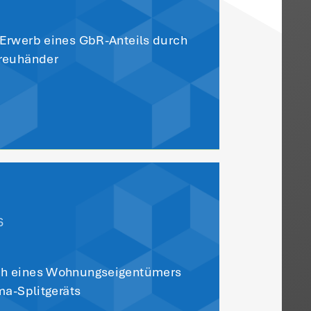
ren wie im Streitfall ist nach dem Gesetz
Gegen einen Ablehnungsbescheid kann der
lso sogleich Klage erheben und muss nicht
r Übersicht