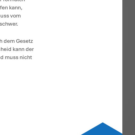
ge
innerhalb der Klagefrist
r die Erhebung von Verpflichtungs- sowie
einem Monat an. Diese Frist beginnt mit d
m Streitfall galt allerdings eine Klagefri
il dem Ablehnungsbescheid keine
 der Gesetzgeber bestimmt für derartige
icht innerhalb eines Jahres nach
 vom 4.12.2019 erhoben, sondern erst a