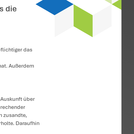
es Steuerpflichtigen
lche Daten das
 kann sich der
cht wehren. Er muss die
erheben.