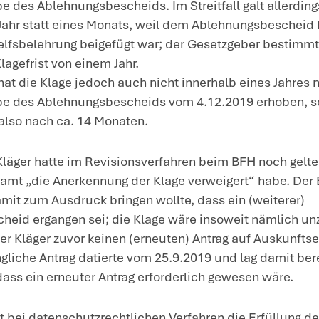
llstreckungsmaßnahmen mit Bescheid vo
er keine Rechtsbehelfsbelehrung bei. Am 
r Kläger beim Finanzgericht Klage.
ntscheidung
: Der Bundesfinanzhof (BFH) h
e Klage nicht innerhalb der Klagefrist erh
Zwar kann ein Steuerpflichtiger, der 
datenschutzrechtlichen Grundsätzen g
sog. Verpflichtungsklage beim Finanzg
Finanzamt abgelehnt wird. Denn die beg
dessen gerichtliche Geltendmachung 