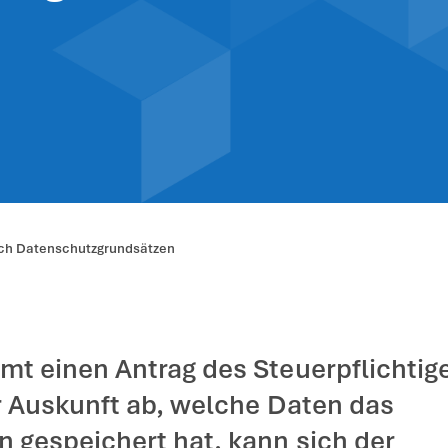
unftsanspruch 
nschutzgrundsä