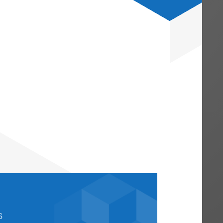
erfahren beim BFH noch geltend gemacht,
age verweigert“ habe. Der BFH ließ offen
llte, dass ein (weiterer)
e wäre insoweit nämlich unzulässig
uten) Antrag auf Auskunftserteilung gestel
25.9.2019 und lag damit bereits mehr als 
forderlich gewesen wäre.
n Verfahren die Erfüllung der formalen
e, bevor er das Gericht anrufen kann,
stellen, und dieser Antrag muss vom
ehlt dem Kläger die sog. Beschwer.