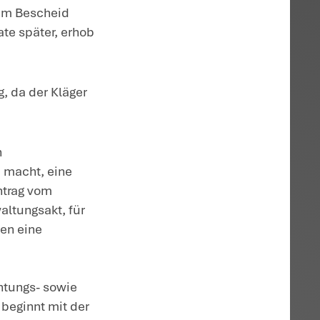
enschutzes hat ein Steuerpflichtiger das
 verlangen, ob und welche
rarbeitet und gespeichert hat. Außerde
flichtigen eine Kopie der
stellen.
.9.2019 beim Finanzamt eine Auskunft übe
angte die Übersendung entsprechender
hm verschiedene Übersichten zusandte,
 Kläger seinen Antrag wiederholte. Darauf
eilung von Kopien zu