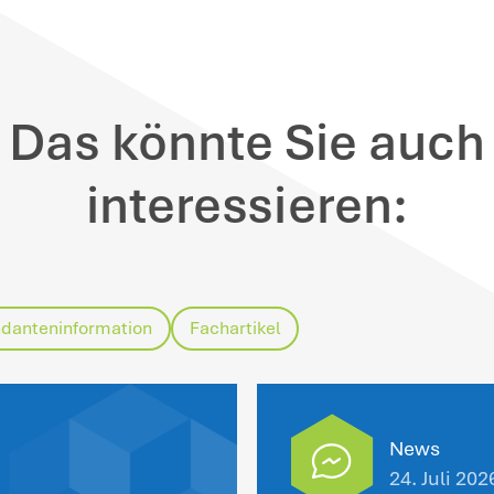
inweise
: Der Kläger hatte im Revisionsv
ss das Finanzamt „die Anerkennung der Kl
 der Kläger damit zum Ausdruck bringen wo
lehnungsbescheid ergangen sei; die Klag
wesen, weil der Kläger zuvor keinen (erne
t. Der ursprüngliche Antrag datierte vom 
hr zurück, so dass ein erneuter Antrag er
r BFH verlangt bei datenschutzrechtliche
forderungen. So muss der Steuerpflichtig
undsätzlich einen Antrag beim Finanzamt 
nanzamt abgelehnt werden. Anderenfalls f