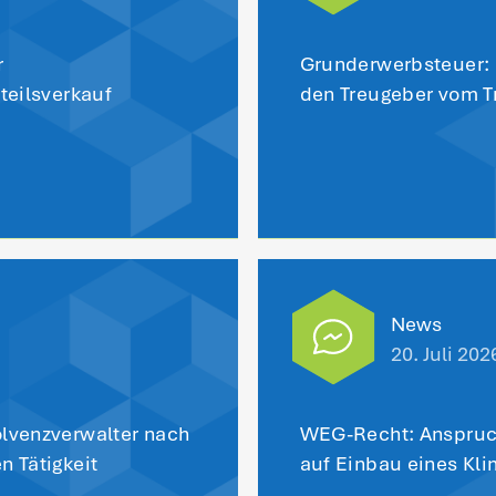
i datenschutzrechtlichen Auskunftsverfah
in Einspruchsverfahren vorhergesehen. 
euerpflichtige innerhalb der Klagefrist a
st ein Einspruchsverfahren durchführen.
zurück zu