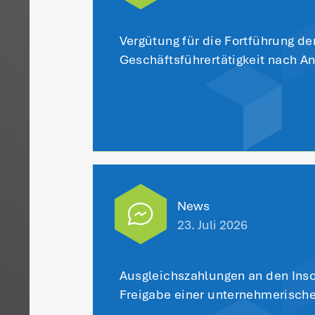
Be
ke
St
er