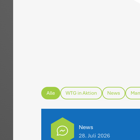
H
da
ob
Ab
ge
ha
Ja
De
An
gr
Fi