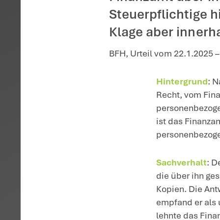
Startseite
>
Aktuelles
>
Ausk
Lehnt da
auf Ertei
Finanzam
Steuerpfl
Klage abe
BFH, Urteil v