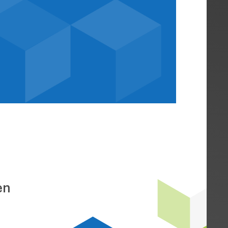
nach
tzen