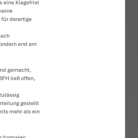
m 4.12.2019 ab, fügte diesem Bescheid
25.2.2021, also ca. 14 Monate später, er
ielt die Klage für unzulässig, da der Kläg
oben hat:
einen Auskunftsanspruch nach
egen das Finanzamt geltend macht, eine
ericht erheben, wenn sein Antrag vom
ehrte Auskunft ist ein Verwaltungsakt, fü
nach allgemeinen Grundsätzen eine