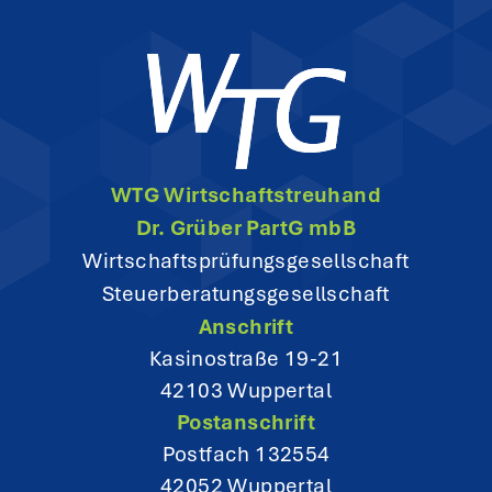
a
v
i
g
WTG Wirtschaftstreuhand
a
Dr. Grüber PartG mbB
t
Wirtschaftsprüfungsgesellschaft
Steuerberatungsgesellschaft
i
Anschrift
o
Kasinostraße 19-21
42103 Wuppertal
n
Postanschrift
Postfach 132554
42052 Wuppertal