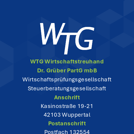
a
v
i
g
WTG Wirtschaftstreuhand
a
Dr. Grüber PartG mbB
t
Wirtschaftsprüfungsgesellschaft
Steuerberatungsgesellschaft
i
Anschrift
o
Kasinostraße 19-21
42103 Wuppertal
n
Postanschrift
Postfach 132554