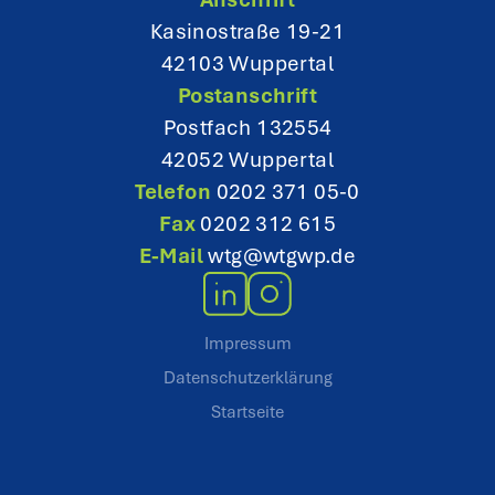
o
Kasinostraße 19-21
42103 Wuppertal
n
Postanschrift
Postfach 132554
42052 Wuppertal
Telefon
0202 371 05-0
Fax
0202 312 615
E-Mail
wtg@wtgwp.de
Impressum
Datenschutzerklärung
Startseite