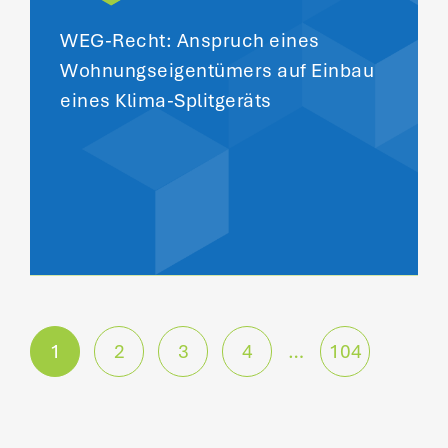
WEG-Recht: Anspruch eines
Wohnungseigentümers auf Einbau
eines Klima-Splitgeräts
P
1
2
3
4
…
104
o
s