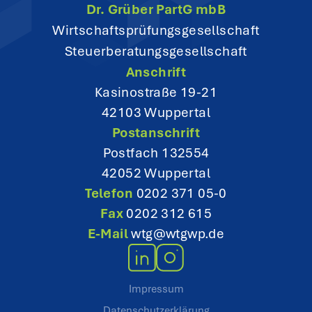
Dr. Grüber PartG mbB
t
Wirtschaftsprüfungsgesellschaft
Steuerberatungsgesellschaft
i
Anschrift
o
Kasinostraße 19-21
42103 Wuppertal
n
Postanschrift
Postfach 132554
42052 Wuppertal
Telefon
0202 371 05-0
Fax
0202 312 615
E-Mail
wtg@wtgwp.de
Impressum
Datenschutzerklärung