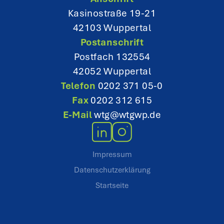
o
Kasinostraße 19-21
42103 Wuppertal
n
Postanschrift
Postfach 132554
42052 Wuppertal
Telefon
0202 371 05-0
Fax
0202 312 615
E-Mail
wtg@wtgwp.de
Impressum
Datenschutzerklärung
Startseite