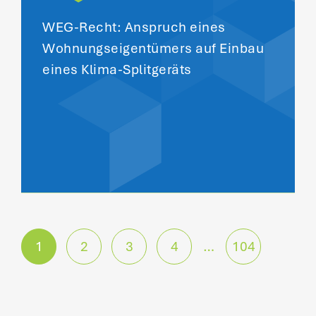
WEG-Recht: Anspruch eines
Wohnungseigentümers auf Einbau
eines Klima-Splitgeräts
P
1
2
3
4
…
104
o
s