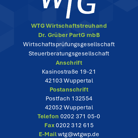
i
g
WTG Wirtschaftstreuhand
a
Dr. Grüber PartG mbB
t
Wirtschaftsprüfungsgesellschaft
Steuerberatungsgesellschaft
i
Anschrift
o
Kasinostraße 19-21
42103 Wuppertal
n
Postanschrift
Postfach 132554
42052 Wuppertal
Telefon
0202 371 05-0
Fax
0202 312 615
E-Mail
wtg@wtgwp.de