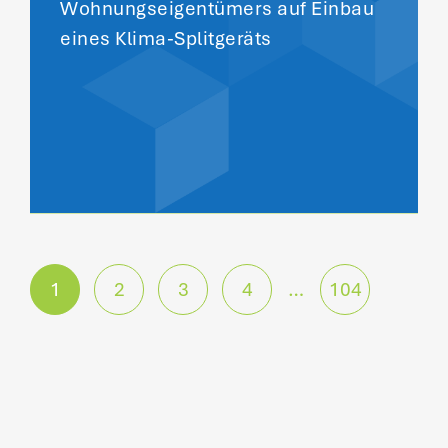
Wohnungseigentümers auf Einbau
eines Klima-Splitgeräts
P
1
2
3
4
…
104
o
s
t