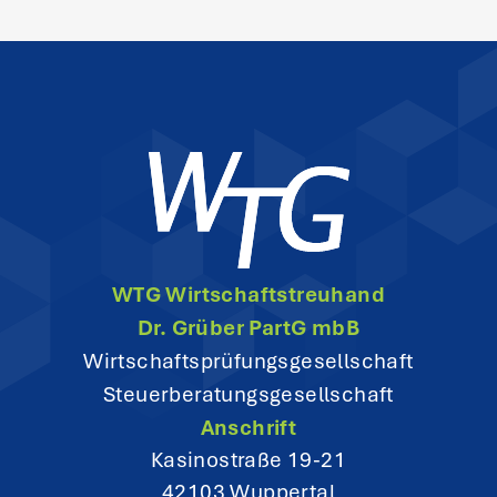
s
n
a
v
i
g
WTG Wirtschaftstreuhand
a
Dr. Grüber PartG mbB
t
Wirtschaftsprüfungsgesellschaft
Steuerberatungsgesellschaft
i
Anschrift
o
Kasinostraße 19-21
42103 Wuppertal