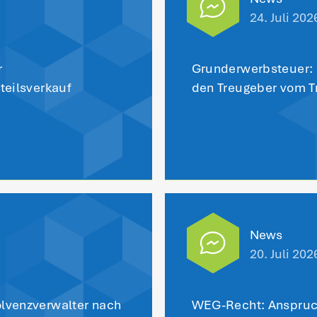
r letzten Aktivbezüge vor dem Erreichen d
nes pensionierten Gesellschafter-Geschäf
e zum Streit mit dem Finanzamt führen d
nanzgericht beschritten werden müsste.
s aktuelle BMF-Schreiben ist in allen no
zurück zu