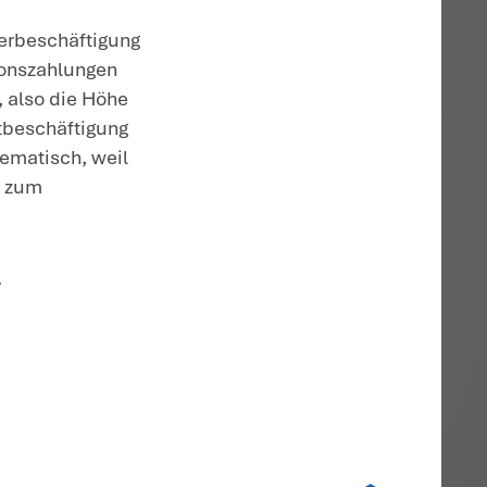
ht überschreitet.
Hinweis
: Im Ergebnis dar
Geschäftsführer also nicht mehr von der
en der Altersgrenze bekommen hat. Das bi
ne Geschäftsführergehalt ist rechnerisch
ellt die Obergrenze für das neue
beschäftigung dar.
nn in der Pensionszusage ein
, so dass der Gesellschafter-
te eine Abfindung in Höhe des Barwerts de
itbeschäftigung des pensionierten
s eine Teilzeittätigkeit mit dem