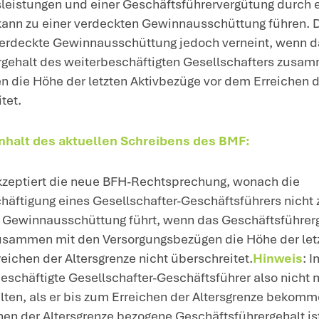
sführergehalts, sofern die 
üge vor dem Erreichen der 
rschritten wird und es sich
eschäftigung handelt.
om 30.8.2024 – IV C 2-S 2742/22/10003 
intergrund
: Gewinnminderungen einer Kap
sellschaftsverhältnis veranlasst sind, 
m Einkommen der Kapitalgesellschaft wied
erhöhtes Gehalt für den Gesellschafter-G