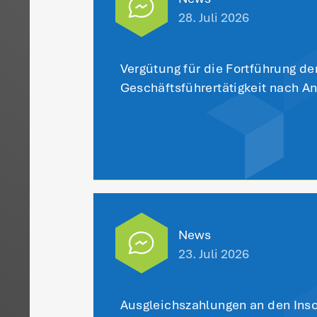
de
ei
si
Fi
Da