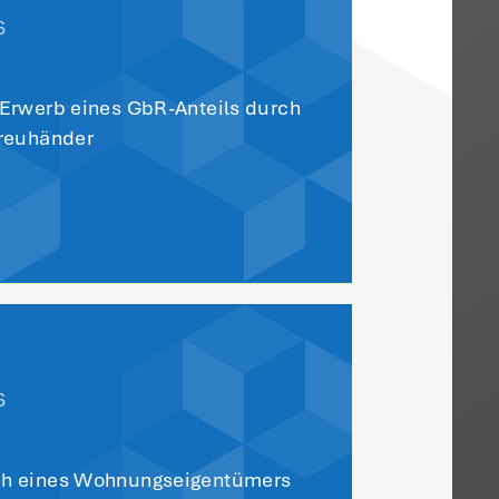
er Altersgrenze. Eine Teilzeitbeschäftigun
tsführers ist hingegen problematisch, wei
ürfte, so dass der Rechtsweg zum
ch offenen Fällen anwendbar.
r Übersicht