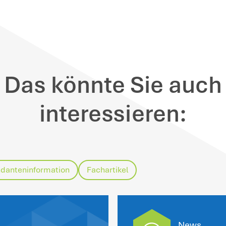
Aufgabenbild eines Gesellschafter-Gesc
hält.
Hinweis
: Damit widerspricht das
Teilzeitbeschäftigung des pensionierte
möglich hält. Dem BFH zufolge ist alle
entsprechend zu kürzen. Hat der Gesel
Erreichen der Altersgrenze 200.000 € ver
Weiterbeschäftigung im Umfang von 5
Pensionszahlungen und Geschäftsführe
inweis
: Im Regelfall ist nach dem aktue
nes pensionierten Gesellschafter-Geschäf
n seiner GmbH bezieht, möglich, wenn ma