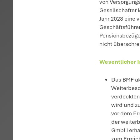
Geschäft
Aktivbez
nicht übe
Teilzeitb
Quelle: BMF v
H
Ge
de
üb