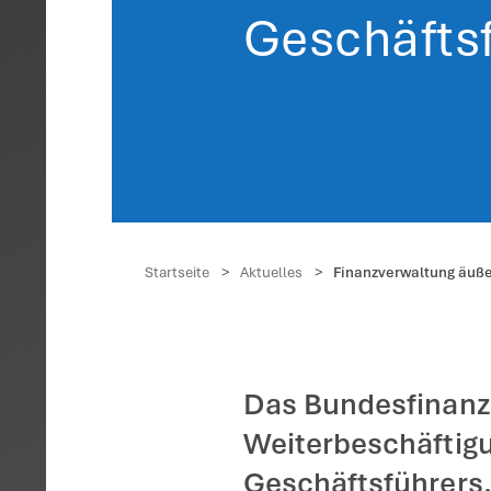
Finan
Weite
Gesc