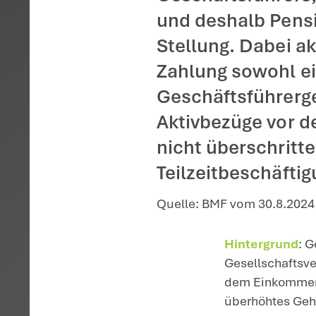
Startseite
>
Aktuelles
>
Fina
Das Bund
Weiterbe
Geschäfts
und desh
Stellung.
Zahlung 