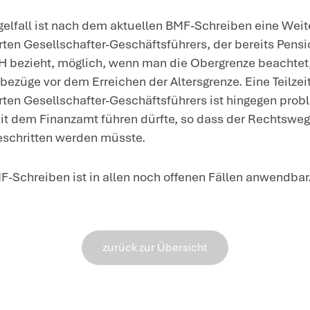
vor dem Erreichen der Altersgrenze nic
der weiterbeschäftigte Gesellschafter-
GmbH erhalten, als er bis zum Erreich
zum Erreichen der Altersgrenze bezoge
die Pensionszahlungen zu kürzen und st
Geschäftsführergehalt nach der Weiter
Diese Grundsätze gelten auch dann, we
Kapitalwahlrecht vereinbart worden ist
Geschäftsführer anstelle der Altersren
Rentenverpflichtung fordern darf.
Das BMF akzeptiert jedoch keine Teilze
Gesellschafter-Geschäftsführers, weil e