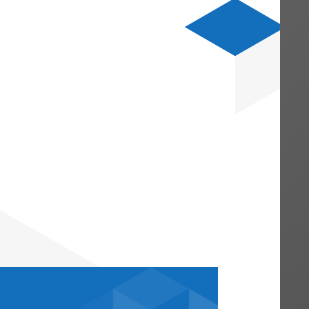
häftsführers für nicht vereinbar
 BMF dem BFH, der eine
n Gesellschafter-Geschäftsführers für
rdings die steuerliche Obergrenze
lschafter-Geschäftsführer also vor dem
dient, darf er bei einer
0 % nun maximal 100.000 € als Summe a
rvergütung beziehen.
llen BMF-Schreiben eine Weiterbeschäftig
tsführers, der bereits Pensionszahlungen
n die Obergrenze beachtet, also die Höh