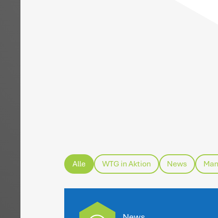
H
ei
vo