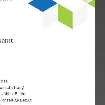
nes pensionierten Geschäftsführers
 nimmt zur
hafter-
tersgrenze erreicht hat
 der GmbH erhält,
grundsätzlich die
uch eines