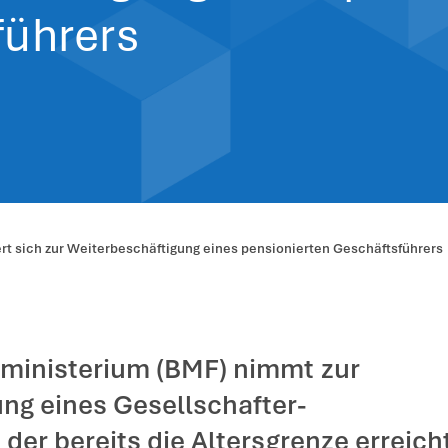
zverwaltung äuß
rbeschäftigung 
häftsführers