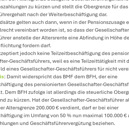
n Versorgungsleistungen und einer Gesc
sellschafter kann zu einer verdeckten G
hr 2023 eine verdeckte Gewinnausschüttu
schäftsführergehalt des weiterbeschäft
nsionsbezügen die Höhe der letzten Aktiv
cht überschreitet.
esentlicher Inhalt des aktuellen Schre
Das BMF akzeptiert die neue BFH-Rec
Weiterbeschäftigung eines Gesellschaf
verdeckten Gewinnausschüttung führt,
wird und zusammen mit den Versorgung