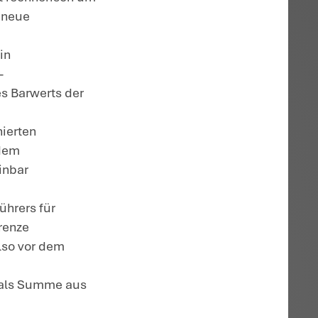
häftsführervergütung durch einen GmbH-
ewinnausschüttung führen. Der BFH hat i
ng jedoch verneint, wenn das
igten Gesellschafters zusammen mit den
bezüge vor dem Erreichen der Altersgren
ibens des BMF:
htsprechung, wonach die
ter-Geschäftsführers nicht zu einer
 wenn das Geschäftsführergehalt reduzie
sbezügen die Höhe der letzten Aktivbez