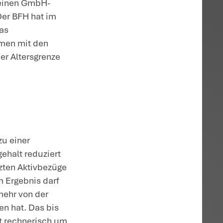
Höhe der letzten
Altersgrenze insgesamt
 nicht um eine
:009; NWB
italgesellschaft, die durch das
werden als verdeckte Gewinnausschüttung
er hinzugerechnet. Hierzu zählt z.B. ein
eschäftsführer. Auch der gleichzeitige Be