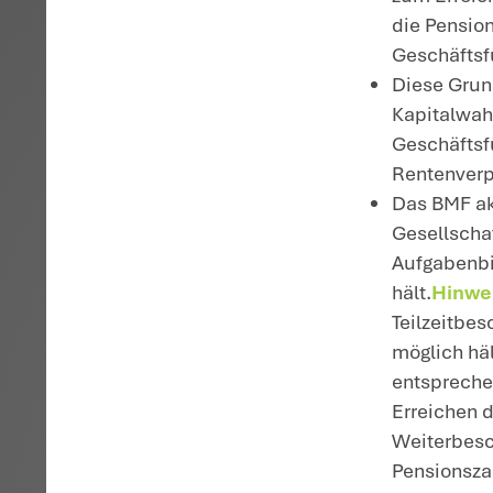
vo
Ge
Ja
Ge
Pe
ni
W