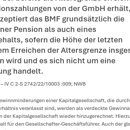
nzverwaltung äußert sich zur Weiterbeschäftigung ei
esfinanzministerium (BMF)
schäftigung eines Gesellsc
führers, der bereits die Al
alb Pensionszahlungen von
 Dabei akzeptiert das BMF 
sowohl einer Pension als a