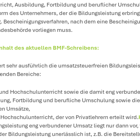
or dem 1.1.2028 ausführen w
 geltenden Rechtslage verst
 vom 4.12.2025 – IV D 5 – S 2223/00044/
34/009/023; NWB
intergrund
: Unter bestimmten Voraussetz
satzsteuerfrei. In vielen Fällen setzt di
ständigen Landesbehörde voraus, dass di
ldungsleistungen erbringt. Das Gesetz ist
satzsteuerfreiheit nunmehr auch für Sch
on
Privatlehrern
erteilt wird. Auch kommt 