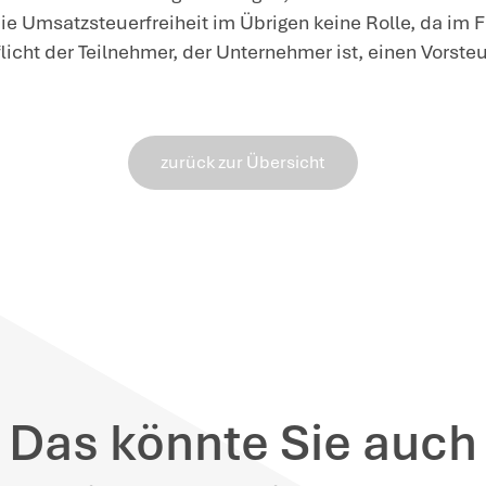
chschulunterricht, Ausbildung, Fortbildu
inweis
: Nach dem aktuellen BMF-Schreib
ndesbehörde, die bis zum 31.12.2024 au
iter. Wird eine Bescheinigung vom Unter
i der zuständigen Landesbehörde eine Prü
regen und um Erteilung einer Bescheini
nn, dass es sich um eine umsatzsteuerfre
s BMF beanstandet es für Umsätze, die v
nn der Unternehmer seine Umsätze aus Bi
r dem 1.1.2025 galt, versteuert.