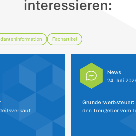
inweis
: Im Ergebnis wird damit die Geset
s BMF bis zum 31.12.2027 ignoriert.
inweise
: Soweit das BMF ausführt, dass d
scheinigung anregen und um Erteilung ein
lche Rechtsbehelfe der Unternehmer hie
rfahrensrecht kennt nur Verwaltungsakte 
er Bitten.
e Umsatzsteuerfreiheit für Bildungsumsätz
satzsteuerfreiheit geht dem Unternehmer,
rsteuerabzug verloren. Bei Bildungsleistu