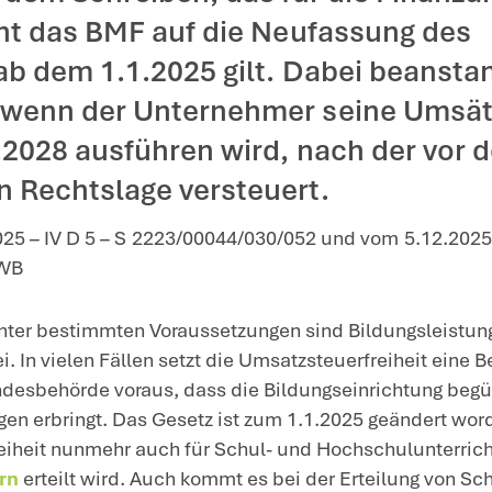
nzverwaltung: Schreiben zur Umsatzsteuerfreiheit vo
esfinanzministerium (BMF) 
euerbefreiung bei Bildung
licht. Mit dem Schreiben, d
ch ist, geht das BMF auf d
ein, die ab dem 1.1.2025 g
MF nicht, wenn der Untern