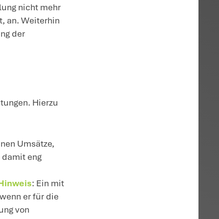
ird, nach der vor dem
euert.
030/052 und vom 5.12.2025 – IV C 2
ungen sind Bildungsleistungen
e Umsatzsteuerfreiheit eine Bescheinigung 
e Bildungseinrichtung begünstigte
 zum 1.1.2025 geändert worden. So gilt di
ul- und Hochschulunterricht, der
es bei der Erteilung von Schul-,