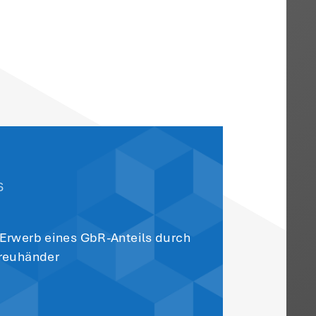
zesänderung, die zum 1.1.2025 galt, durc
as Finanzamt die Erteilung einer
er Bescheinigung bitten kann, bleibt unkl
rgegen einlegen kann. Denn das
(z.B. Bescheide), nicht aber Anregungen
e hat nicht nur Vorteile: Bei einer
 der die Bildungsleistung erbringt, der
ngen, die an andere Unternehmer erteilt