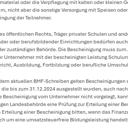
chschulunterricht, Ausbildung, Fortbild
f die Rechtsform des Unternehmers, der d
lt aber das sog. Bescheinigungsverfahren
ständigen Landesbehörde vorliegen muss
esentlicher Inhalt des aktuellen BMF-
s BMF erläutert sehr ausführlich die ums
hören die folgenden Bereiche:
der Schul- und Hochschulunterricht s
die Ausbildung, Fortbildung und beru