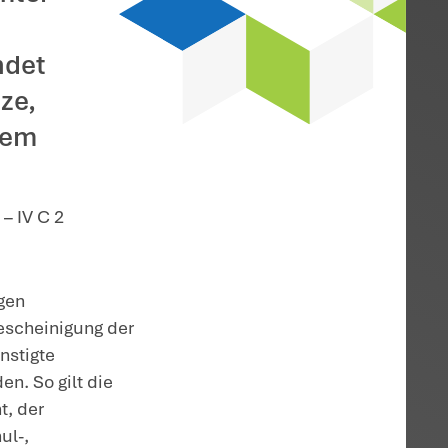
n Bildungsleistungen
hat ein Schreiben zur
sleistungen
as für die Finanzämter
ie Neufassung des
ilt. Dabei beanstandet
ehmer seine Umsätze,