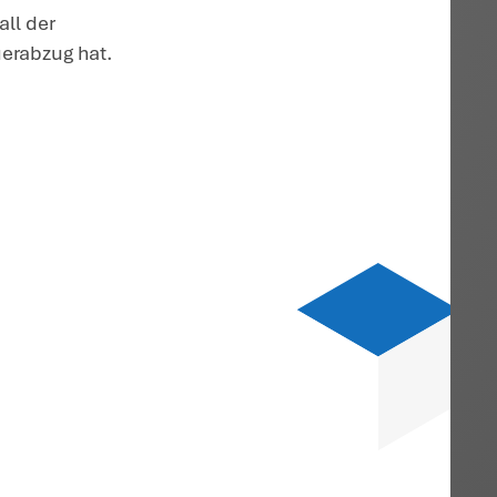
ng oder berufliche Umschulung erbringt.
en gelten Bescheinigungen der zuständig
sgestellt wurden, auch nach dem 31.12.2
nehmer nicht vorgelegt, kann das Finanza
fung zur Erteilung einer Bescheinigung
gung bitten, wenn das Finanzamt annehme
ie Bildungsleistung handelt.
or dem 1.1.2028 ausgeführt werden, nicht
ldungsleistungen nach der Rechtslage, 