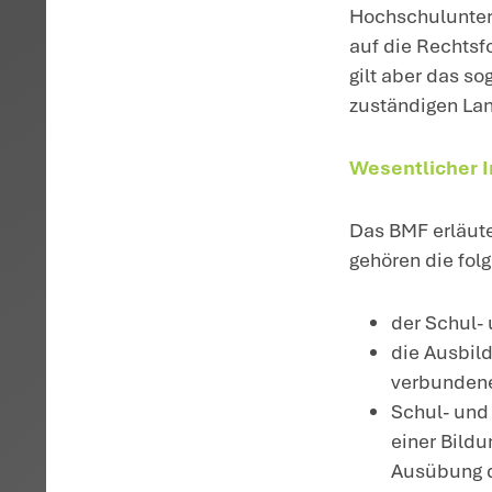
die er v
1.1.2025
BMF-Schreiben
– S 1900/019
H
um
zu
Bi
Um
v