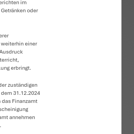
ung und beruflicher Umschulung nicht me
ie Bildungsleistung erbringt, an. Weiterh
, nach dem eine Bescheinigung der
.
Schreibens:
atzsteuerfreien Bildungsleistungen. Hierz
owie die damit eng verbundenen Umsätze,
fliche Umschulung sowie die damit eng