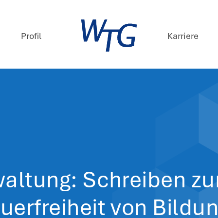
mpetenzen
Profil
ews
 Februar 2026