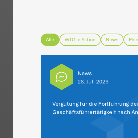
H
da
H
Be
we
Ve
od
Di
Um
Vo