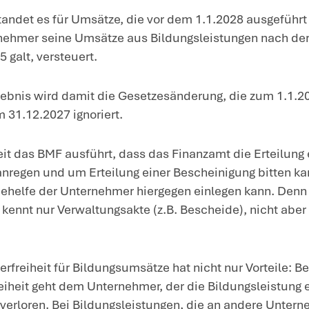
verbundenen Umsätze,
Schul- und Hochschulunterricht, der von
einer Bildungsleistung eng verbundener
Ausübung der Bildungsleistung unerlässl
Unterrichtsmaterial oder die Verpflegu
Seminarraum, nicht aber die sonstige 
die Unterbringung der Teilnehmer.
nrichtungen des öffentlichen Rechts, Träg
lgemeinbildender oder berufsbildender E
scheinigung der zuständigen Behörde. D
ingen, dass der Unternehmer mit der besc