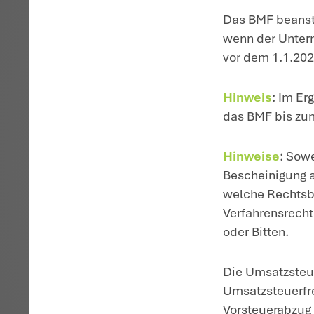
Ei
al
Be
br