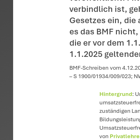
Startseite
>
Aktuelles
>
Fina
Das Bund
Umsatzst
veröffent
verbindli
Gesetzes 
es das B