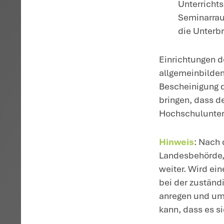
Ho
au
gi
zu
W
Da
ge