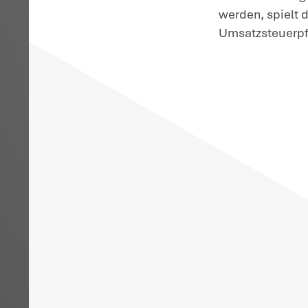
Ho
H
La
we
be
an
ka
Da
we
vo