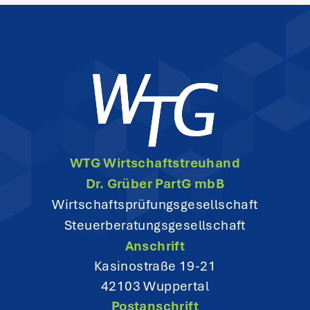
n
a
v
i
g
WTG Wirtschaftstreuhand
a
Dr. Grüber PartG mbB
t
Wirtschaftsprüfungsgesellschaft
Steuerberatungsgesellschaft
i
Anschrift
o
Kasinostraße 19-21
42103 Wuppertal
n
Postanschrift