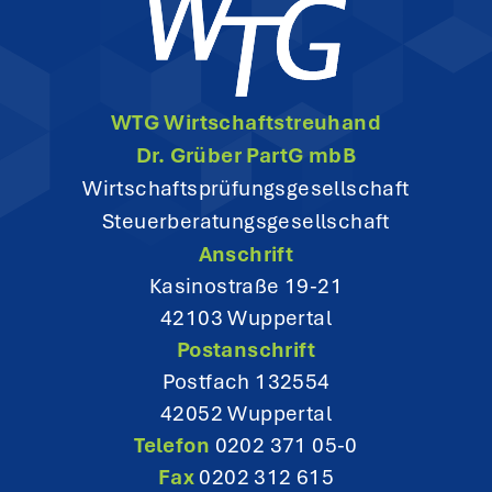
i
g
WTG Wirtschaftstreuhand
a
Dr. Grüber PartG mbB
t
Wirtschaftsprüfungsgesellschaft
Steuerberatungsgesellschaft
i
Anschrift
o
Kasinostraße 19-21
42103 Wuppertal
n
Postanschrift
Postfach 132554
42052 Wuppertal
Telefon
0202 371 05-0
Fax
0202 312 615