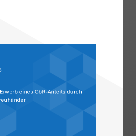
ersatzes
rsatz für Einzelunternehmer und
ne schrittweise in drei Stufen von derze
zeitraum 2028/2029), 26 Prozent
Prozent (ab dem Veranlagungszeitraum 20
 der Bundesregierung so schnell wie mögli
hlaufen. Bundestag und Bundesrat müsse