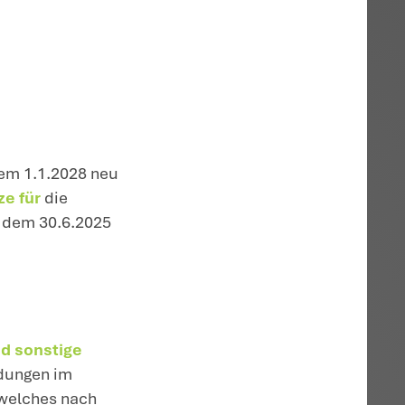
uwendende Prozentsatz darf höchstens das
ng in Betracht kommenden Prozentsatzes
steuersatzes ab dem
1.1.2028
zeit 15 Prozent ab dem 1.1.2028 in fünf
 10 Prozent ab dem VZ 2032 zu senken.