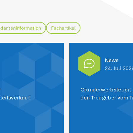
rgesehen.
bsenkung des sog. Thesaurierungssteu
 guter Letzt soll der Thesaurierungssteue
tunternehmer für nicht entnommene Gewin
,25 Prozent auf 27 Prozent (Veranlagungs
eranlagungszeitraum 2030/2031) und 25 
bgesenkt werden.
inweis
: Das Gesetz soll nach dem Willen
s weitere Gesetzgebungsverfahren durc