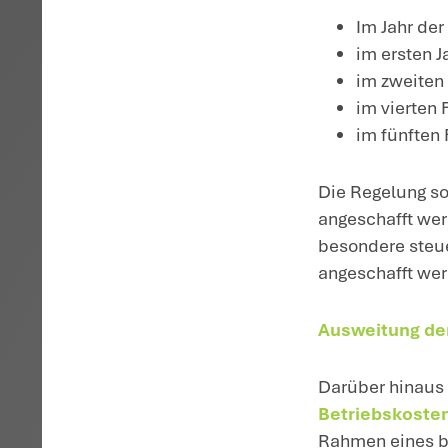
k
H
Dr
be
S
Ge
Sc
Fö