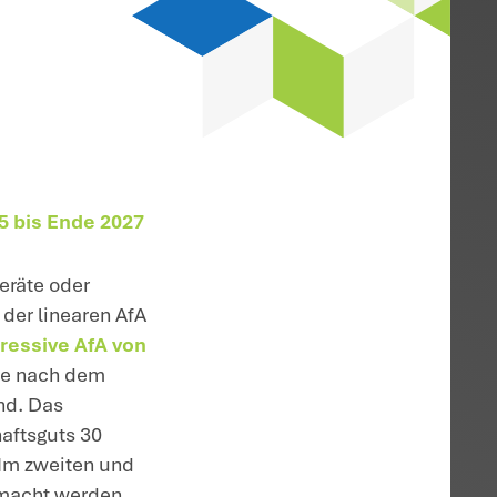
d
r ein steuerliches
rkung des
; NWB
K 84/23,
 B 42/24); NWB