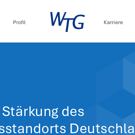
mpetenzen
Profil
ews
 Juni 2025