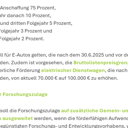
önnen.
inweis
: Der bei der degressiven AfA anz
eifache des bei der linearen Abschreibu
tragen und 30 Prozent nicht übersteigen.
chrittweise Senkung des Körperschaft
plant ist, die Körperschaftsteuer von der
hritten jedes Jahr um ein Prozent bis auf
rderung der Elektromobilität