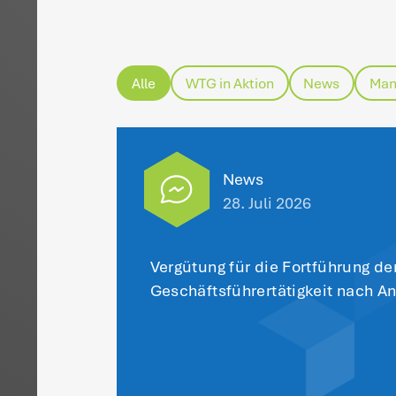
vo
A
Zu
Mi
28
(V
a
H
da