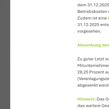
Fe
E
Di
an