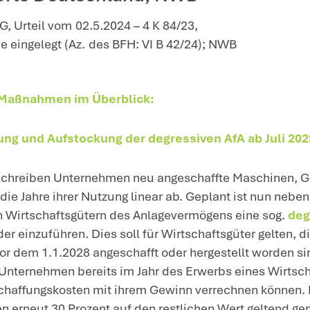
tz zur Stärkung des Wirtschaftsstandorts Deutschlan
gsentwurf eines Gesetzes fü
ionssofortprogramm zur Stä
ftsstandorts Deutschland
steinisches FG, Urteil vom 02.5.2024 – 4 
gsbeschwerde eingelegt (Az. des BFH: VI