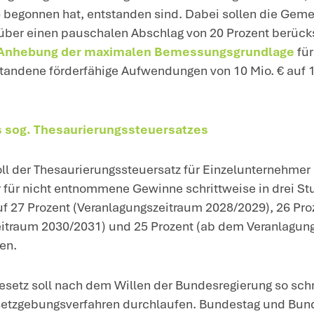
rner ist eine
beschleunigte Abschreibun
lektrofahrzeuge
mit fallenden Staffelsätz
Im Jahr der Anschaffung 75 Prozent,
im ersten Jahr danach 10 Prozent,
im zweiten und dritten Folgejahr 5 Proz
im vierten Folgejahr 3 Prozent und
im fünften Folgejahr 2 Prozent.
e Regelung soll für E-Autos gelten, die 
geschafft werden. Zudem ist vorgesehen,