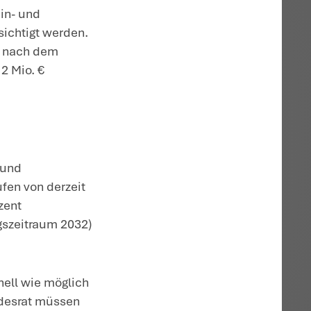
g der Anschaffungskosten für
en geplant:
ent,
nach dem 30.6.2025 und vor dem 1.1.2028 
 die
Bruttolistenpreisgrenze für
die