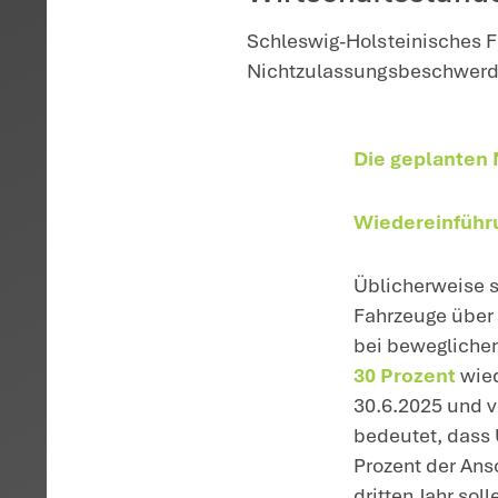
Startseite
>
Aktuelles
>
Gese
Regierun
Investit
Wirtscha
Schleswig-Hol
Nichtzulassun