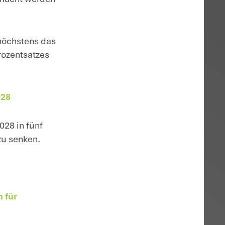
gressiven AfA ab Juli 2025 bis Ende 2
angeschaffte Maschinen, Geräte oder
ar ab. Geplant ist nun neben der linearen 
lagevermögens eine sog.
degressive AfA 
r Wirtschaftsgüter gelten, die nach dem
 oder hergestellt worden sind. Das
r des Erwerbs eines Wirtschaftsguts 30
Gewinn verrechnen können. Im zweiten u
en restlichen Wert geltend gemacht werden