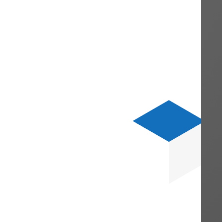
cher Dienstwagen
, die nach dem 30.6.20
f 100.000 € zu erhöhen.
uf zusätzliche Gemein- und sonstige
 die förderfähigen Aufwendungen im
nd Entwicklungsvorhabens, welches nach
ind. Dabei sollen die Gemein- und
hlag von 20 Prozent berücksichtigt werde
 Bemessungsgrundlage
für nach dem
ndungen von 10 Mio. € auf 12 Mio. €