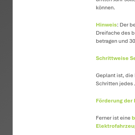
D
Wi
Üb
Fa
be
3
30
be
Pr
dr