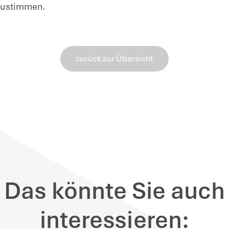
sondere steuerliche Förderung
elektris
geschafft werden, von aktuell 70.000 € au
usweitung der Forschungszulage
rüber hinaus soll die Forschungszulage
a
etriebskosten ausgeweitet
werden, wenn
hmen eines begünstigten Forschungs- u
m 31.12.2025 begonnen hat, entstanden s
triebskosten über einen pauschalen Absc
dem ist eine
Anhebung der maximalen
.12.2025 entstandene förderfähige Aufwe