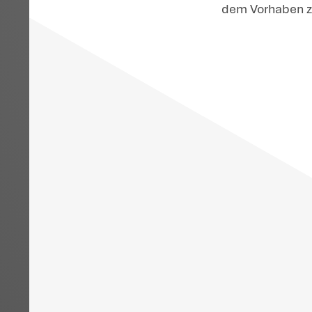
be
an
A
Da
B
Ra
de
Be
Zu
31