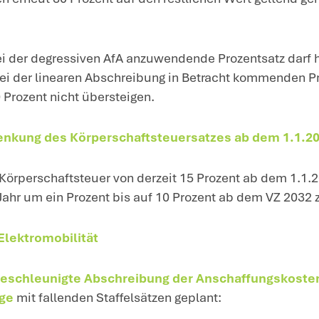
ie geplanten Maßnahmen im Überblick:
edereinführung und Aufstockung der de
licherweise schreiben Unternehmen neu 
hrzeuge über die Jahre ihrer Nutzung line
i beweglichen Wirtschaftsgütern des An
0 Prozent
wieder einzuführen. Dies soll fü
.6.2025 und vor dem 1.1.2028 angeschafft
deutet, dass Unternehmen bereits im Jah
ozent der Anschaffungskosten mit ihrem 
itten Jahr sollen erneut 30 Prozent auf d