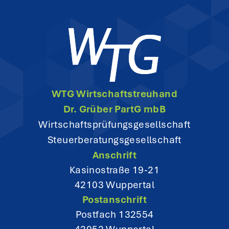
a
v
i
g
WTG Wirtschaftstreuhand
a
Dr. Grüber PartG mbB
t
Wirtschaftsprüfungsgesellschaft
Steuerberatungsgesellschaft
i
Anschrift
o
Kasinostraße 19-21
42103 Wuppertal
n
Postanschrift
Postfach 132554