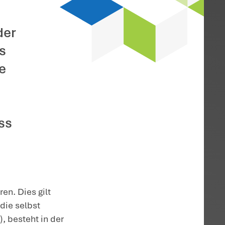
n an neue Spieler
Wechsels für den
 zahlt, sind als
teriellen
 aktivieren, wenn der
ch den Statuten des