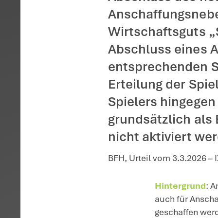
Startseite
>
Aktuelles
>
Hand
Handgelde
anlässlic
Abschluss
Anschaff
Wirtschaf
Abschlus