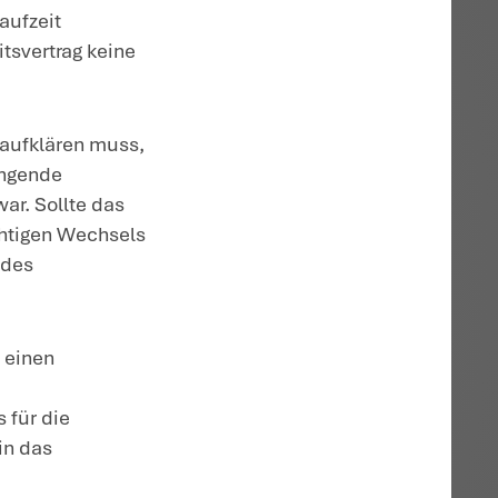
htigen Spielerwechsel eine
gen Verein, muss die Ablösesumme als
 werden. Bei diesem immateriellen
 exklusive Nutzungsmöglichkeit an dem
tsgut ist sodann auf die Vertragslaufzeit
epflichtigen Transfers ein Handgeld an d
ung gezahlt, gehört das Handgeld zu den
ftsguts „Spielerlaubnis“, wenn der
den Verbandsstatuten Voraussetzung für d
Handgeld wird dann nämlich gezahlt, um d
ar zu machen.