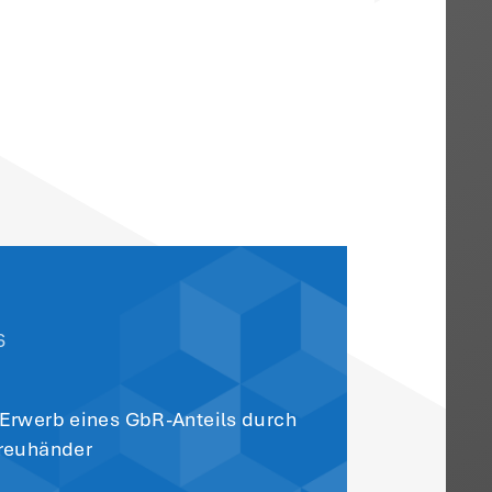
G zurückverwiesen, das nun aufklären mu
ch den Verbandsstatuten zwingende
s Spielers im Spielbetrieb war. Sollte das
im Rahmen eines ablösepflichtigen Wechs
ls Anschaffungsnebenkosten des
is“ zu aktivieren.
lösepflichtigen Transfers an einen
n aktivierungspflichtigen
die Zahlung eines Handgelds für die
bsausgabe dar, weil der Verein das
“ nicht erneut erwirbt.