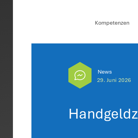
Zum
Inhalt
springen
Ko
N
29