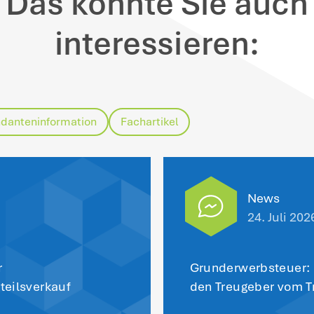
inweise
: Der BFH hat die Sache an das F
 der Abschluss eines Arbeitsvertrags na
raussetzung für die Einsatzmöglichkeit de
 dies bejahen und sollte das Handgeld 
zahlt worden sein, wäre das Handgeld a
materiellen Wirtschaftsguts „Spielerlaubn
ch die Provision, die im Rahmen eines ab
ielervermittler gezahlt wird, gehört zu de
schaffungsnebenkosten. Hingegen stellt 
rzeitige Vertragsverlängerung eine Betrie
materielle Wirtschaftsgut „Spielerlaubnis