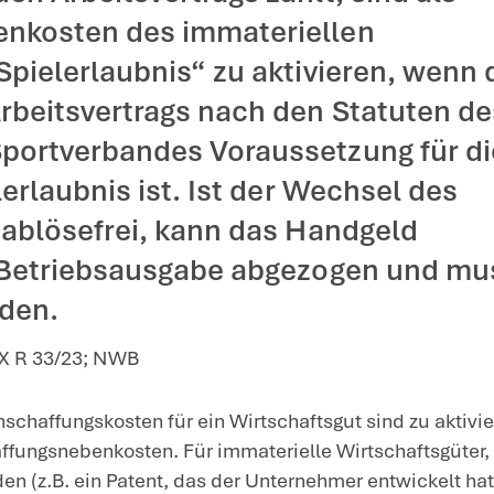
geldzahlungen an Profi-Sportler
r, die ein Profi-Sportverei
h ihres ablösepflichtigen 
 des neuen Arbeitsvertrags
ungsnebenkosten des imma
tsguts „Spielerlaubnis“ zu
s eines Arbeitsvertrags na