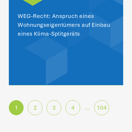
WEG-Recht: Anspruch eines
Wohnungseigentümers auf Einbau
eines Klima-Splitgeräts
P
1
2
3
4
…
104
o