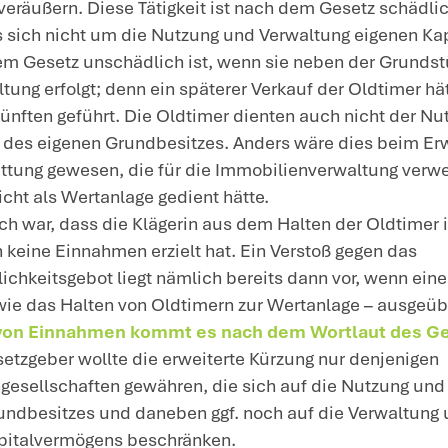
nnahmen mit den Oldtimern erzielt. Die Kl
20 die erweiterte Gewerbesteuerkürzung,
iden Oldtimer ablehnte.
ntscheidung
: Der Bundesfinanzhof (BFH) 
Die erweiterte Gewerbesteuerkürzung 
Immobiliengesellschaft ausschließlich
Nach dem Gesetz besteht also ein
Aus
eingeschränktem Umfang sind noch wei
unschädlich; in den Streitjahren war 
Kapitalvermögens, wenn dies neben de