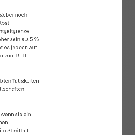
hließlichkeitsgebot verletzt. Denn sie hat
genen Grundbesitzes auch noch Wertanla
iese zu einem geeigneten Zeitpunkt mit
ist nach dem Gesetz schädlich. Insbesond
 und Verwaltung eigenen Kapitalvermögen
 wenn sie neben der Grundstücksnutzung
rer Verkauf der Oldtimer hätte nicht zu
r dienten auch nicht der Nutzung und
. Anders wäre dies beim Erwerb von
 Immobilienverwaltung verwendet worden
hätte.
us dem Halten der Oldtimer in den