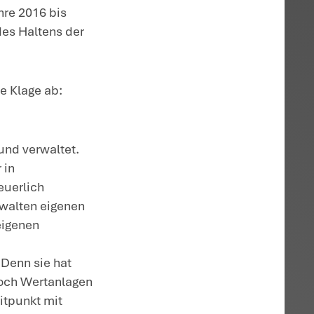
d ihrer Rechtsform als Kapitalgesellschaf
als GmbH & Co. KG gewerbesteuerpflichti
nen Grundbesitz verwalten und nutzen,
rzung beantragen. Der Ertrag aus der
iegt dann nicht der Gewerbesteuer.
und damit grundsätzlich
altete in den Streitjahren 2016 bis 2020
en Jahren 2011 und 2012 zwei Oldtimer a
worben. Sie hielt diese beiden Oldtimer
0 und hatte bis Ende 2020 noch keine