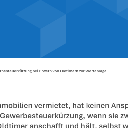
 erweiterte Gew
b von Oldtimer