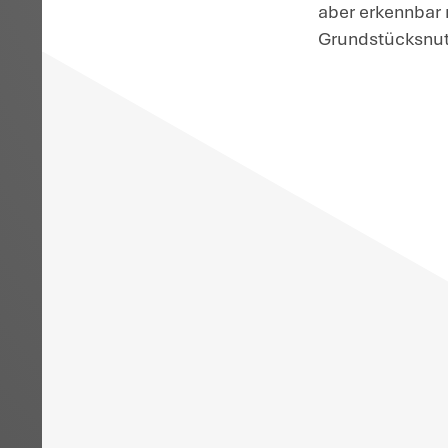
H
we
pr