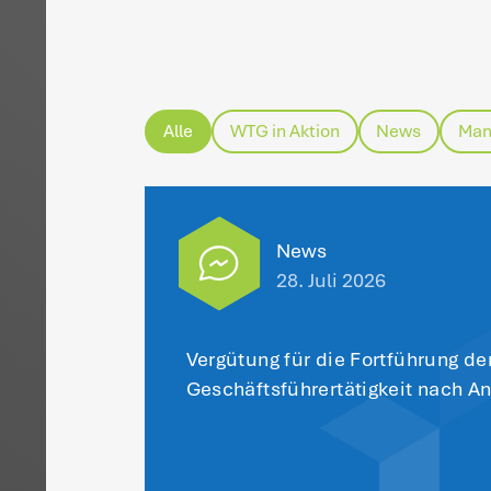
ei
de
di
en
Im
be
a
Au
zw
Gr