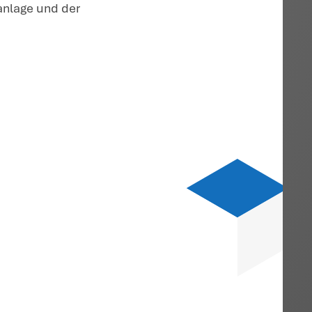
t. Ein Verstoß gegen das
 bereits dann vor, wenn eine schädliche
rn zur Wertanlage – ausgeübt wird.
Auf di
nach dem Wortlaut des Gesetzes nicht
rte Kürzung nur denjenigen
e sich auf die Nutzung und Verwaltung
f. noch auf die Verwaltung und Nutzung
n.
jahren, sind durch den Gesetzgeber noch
den, z.B. der Verkauf von selbst
 hat der Gesetzgeber eine Entgeltgrenze