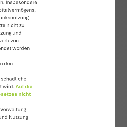
ägerin beantragte für die Jahre 2016 bis
 die das Finanzamt wegen des Haltens de
wies die hiergegen gerichtete Klage ab:
wird nur gewährt, wenn die
 eigenen Grundbesitz nutzt und verwaltet
schließlichkeitsgebot
. Nur in
tere Tätigkeiten gewerbesteuerlich
dies noch das Nutzen und Verwalten eigen
r Nutzung und Verwaltung eigenen