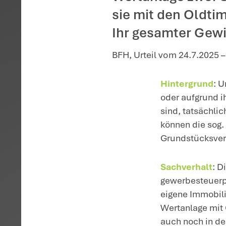
Startseite
>
Aktuelles
>
Kein
Eine Gmb
auf die 
Wertanla
sie mit d
Ihr gesa
BFH, Urteil v