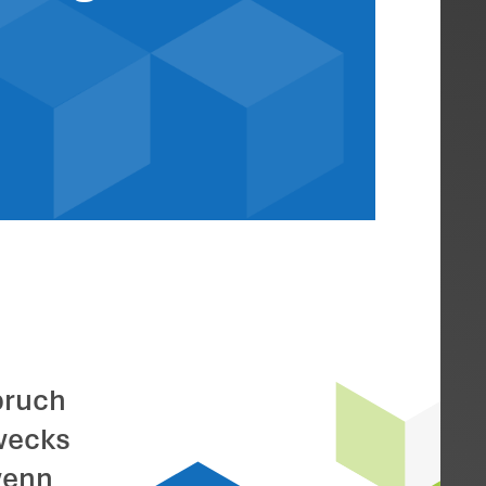
erbesteuerkürzu
n zur Wertanlag