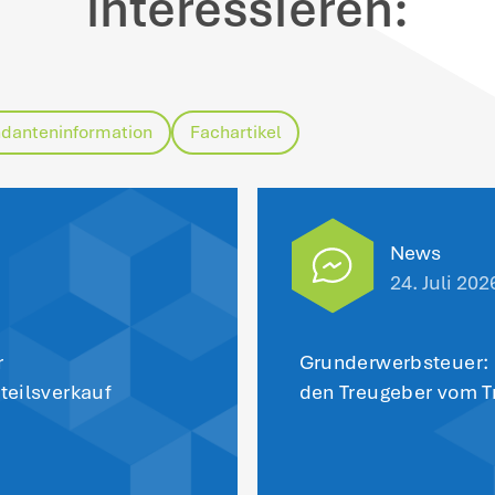
ngeführt; die Einnahmen aus diesen neuen 
r Vermietungseinnahmen. Bei anderen sc
e Erzielung eines Entgelts nicht an. Bisla
tschieden worden.
mobiliengesellschaften sollten sich daher
schränken. Schädliche Tätigkeiten sollte
usgeübt werden.
snahmsweise sind Tätigkeiten dann gewer
ingend notwendiger Teil einer wirtschaftl
undstücksverwaltung und -nutzung darste