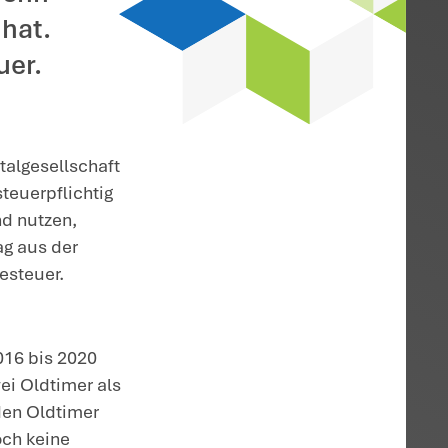
ldtimern zur Wertanlage
t, hat keinen Anspruch
rzung, wenn sie zwecks
 und hält, selbst wenn
 Einnahmen erzielt hat.
er der Gewerbesteuer.