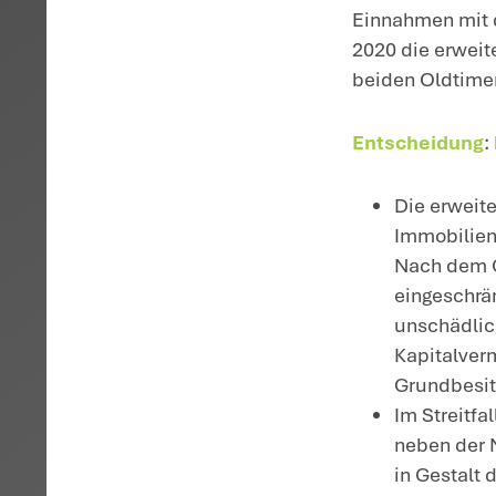
H
od
si
kö
Gr
S
ge
ei
We
au