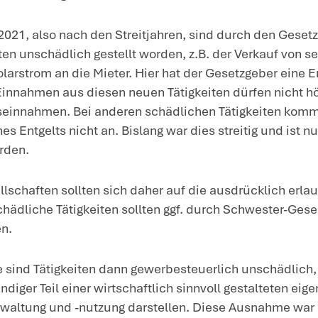
Grundbesitzes erfolgt ist.
Im Streitfall hat die Klägerin das Aussc
neben der Nutzung und Verwaltung ei
in Gestalt der Oldtimer gehalten, um d
Gewinn zu veräußern. Diese Tätigkeit 
handelte es sich nicht um die Nutzung
die nach dem Gesetz unschädlich ist,
und -Verwaltung erfolgt; denn ein späte
Kapitaleinkünften geführt. Die Oldtime
Verwaltung des eigenen Grundbesitzes
Büroausstattung gewesen, die für die
wäre und nicht als Wertanlage gedient 
Unbeachtlich war, dass die Klägerin a