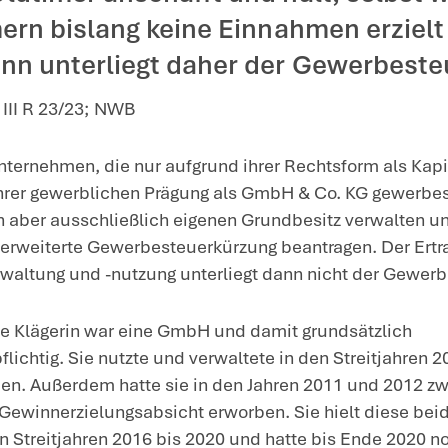
e erweiterte Gewerbesteuerkürzung bei Erwerb von O
H, die Immobilien vermiete
erweiterte Gewerbesteuerkü
ge zwei Oldtimer anschafft
en Oldtimern bislang keine
mter Gewinn unterliegt dah
om 24.7.2025 – III R 23/23; NWB