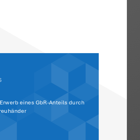
Tätigkeiten dürfen nicht höher sein als 
hädlichen Tätigkeiten kommt es jedoch a
ng war dies streitig und ist nun vom BFH
 auf die ausdrücklich erlaubten Tätigkei
n ggf. durch Schwester-Gesellschaften
besteuerlich unschädlich, wenn sie ein
ich sinnvoll gestalteten eigenen
llen. Diese Ausnahme war im Streitfall