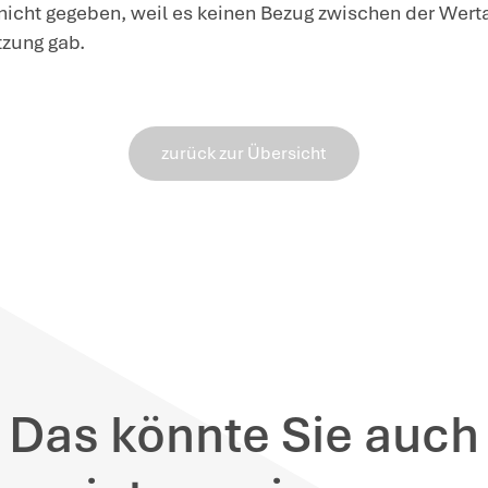
Streitjahren keine Einnahmen erzielt ha
Ausschließlichkeitsgebot liegt nämlich
Tätigkeit – wie das Halten von Oldtime
Erzielung von Einnahmen kommt es 
an.
Der Gesetzgeber wollte die erweite
Immobiliengesellschaften gewähren, di
eigenen Grundbesitzes und daneben gg
eigenen Kapitalvermögens beschränke
inweise
: Seit 2021, also nach den Streit
itere Tätigkeiten unschädlich gestellt wor
oduziertem Solarstrom an die Mieter. Hier