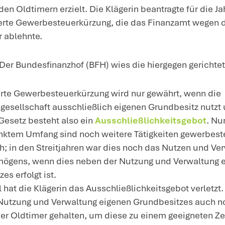
intergrund
: Unternehmen, die nur aufgrun
er aufgrund ihrer gewerblichen Prägung 
nd, tatsächlich aber ausschließlich eige
nnen die sog. erweiterte Gewerbesteuerkü
undstücksverwaltung und -nutzung unterl
achverhalt
: Die Klägerin war eine GmbH 
werbesteuerpflichtig. Sie nutzte und verw
gene Immobilien. Außerdem hatte sie in d
rtanlage mit Gewinnerzielungsabsicht er
ch noch in den Streitjahren 2016 bis 202