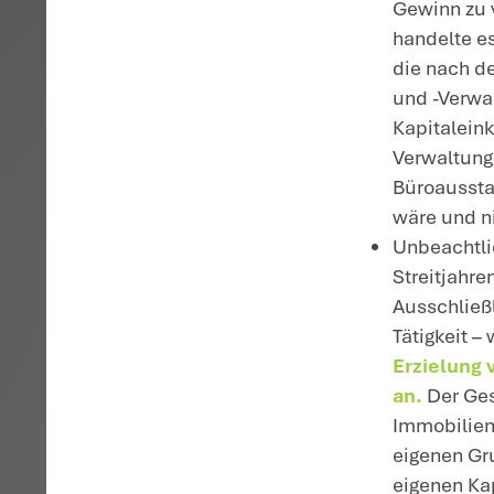
Ei
20
be
E