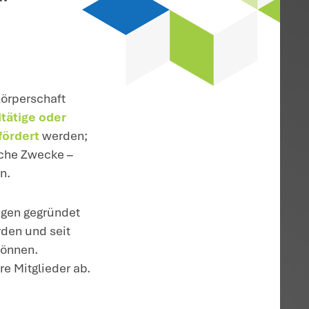
n
zdirektion (OFD)
nbauvereinigungen
og. Selbstlosigkeit.
 00990-0357 – St 53; NWB