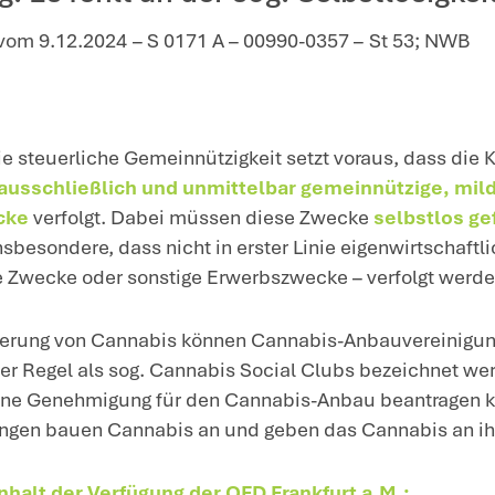
e Gemeinnützigkeit für Cannabis-Anbauvereinigunge
er Verfügung der Oberfinan
t am Main sind Cannabis-A
einnützig. Es fehlt an der s
rankfurt a.M. vom 9.12.2024 – S 0171 A –