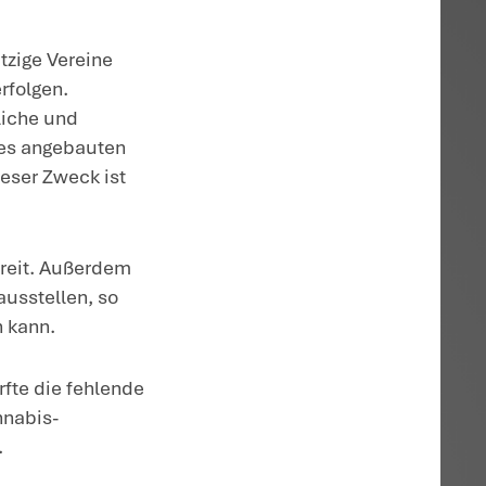
keit setzt voraus, dass die Körperschaft
elbar gemeinnützige, mildtätige oder
 diese Zwecke
selbstlos gefördert
werde
rster Linie eigenwirtschaftliche Zwecke –
erbszwecke – verfolgt werden.
en Cannabis-Anbauvereinigungen gegründe
 Social Clubs bezeichnet werden und seit
annabis-Anbau beantragen können.
 geben das Cannabis an ihre Mitglieder 
D Frankfurt a.M.: