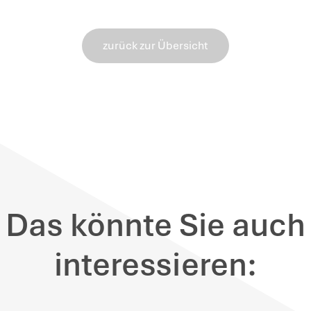
Für die Gemeinnützigkeit fehlt es an d
dürfen nämlich nicht in erster Linie ei
Der Zweck einer Cannabis-Anbauverein
nichtgewerbliche Eigenanbau von Can
Cannabis zum Eigenkonsum durch Mitgli
nicht selbstlos.
inweise
: Gemeinnützige Körperschaften s
nnen sie Spenden empfangen und hierfür
ss der Spender seine Spende steuerlich 