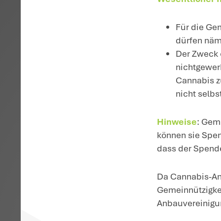
H
bz
k
di
z.
Se
we
de
An
We