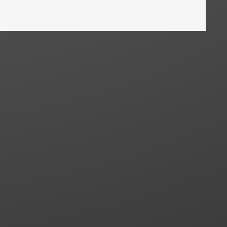
News
24. Juli 2026
Grunderwerbsteuer: Erwerb eines
den Treugeber vom Treuhänder