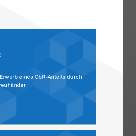
winn anstreben dürfen, dürfte die fehle
ar sein. Unterstützer von Cannabis-
 nicht steuerlich absetzen.
r Übersicht