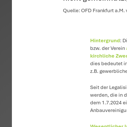
Startseite
>
Aktuelles
>
Kein
Nach ein
Frankfur
nicht gem
Quelle: OFD F