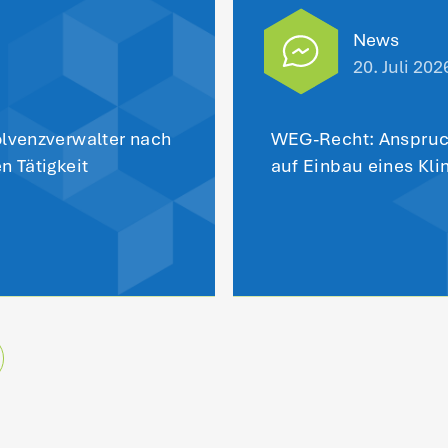
Das könnt
interes
News
Mandanteninformation
Fachar