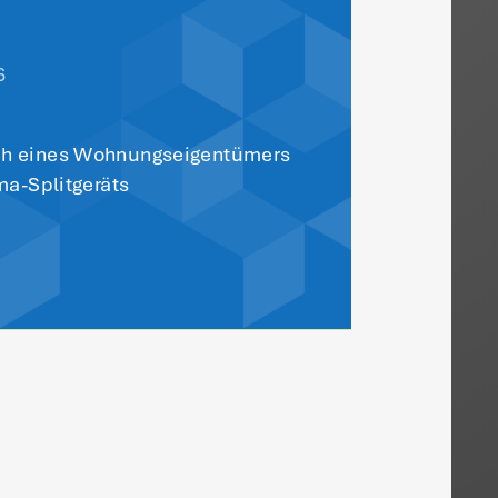
e Sie auch
sieren:
tikel