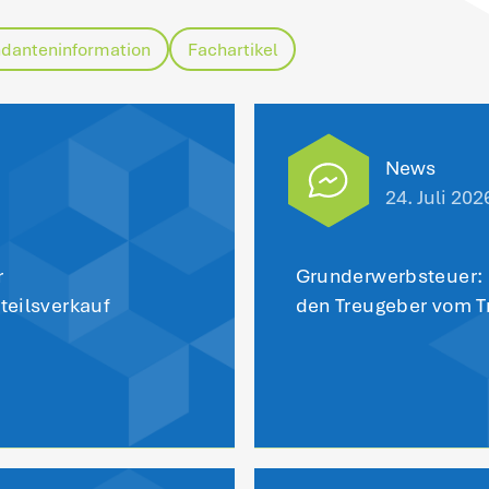
 Cannabis-Anbauvereinigungen keinen Ge
meinnützigkeit insoweit für sie verkraftb
bauvereinigungen können Spenden jedoch
zurück zu