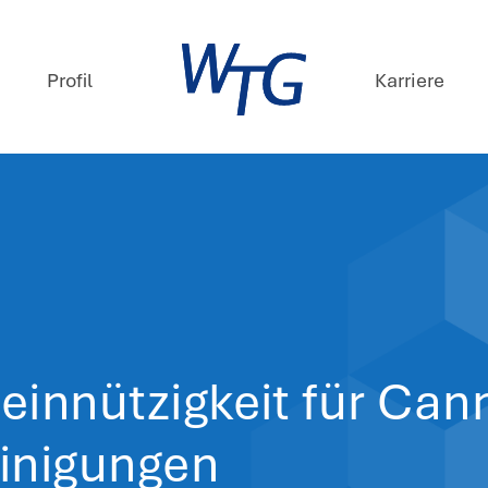
mpetenzen
Profil
ews
 April 2025