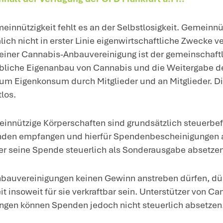
intergrund
: Die steuerliche Gemeinnützig
w. der Verein
ausschließlich und unmitt
irchliche Zwecke
verfolgt. Dabei müssen
es bedeutet insbesondere, dass nicht in e
B. gewerbliche Zwecke oder sonstige Erw
it der Legalisierung von Cannabis könn
rden, die in der Regel als sog. Cannabis
m 1.7.2024 eine Genehmigung für den C
bauvereinigungen bauen Cannabis an und
sentlicher Inhalt der Verfügung der OF