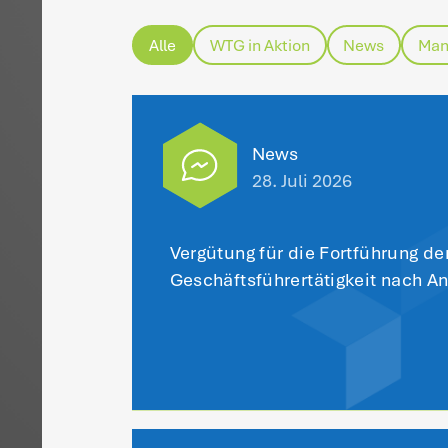
Da
Ge
An