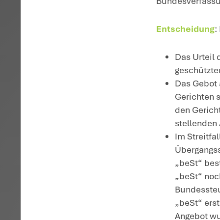
„b
Bu
Re
Si
Re
Er
S
am
ke
Te
al