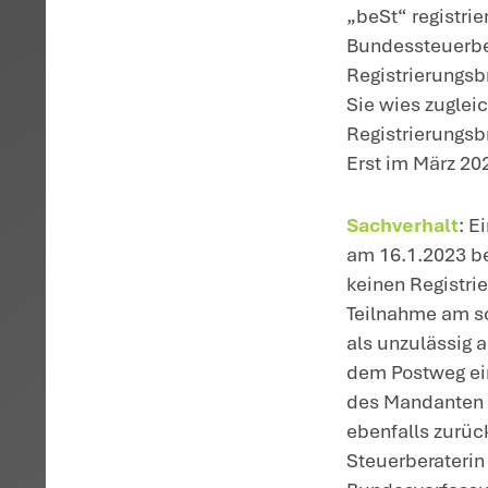
auch auf
Telefax,
nicht geh
Beantragu
Verfahren
BVerfG, Besch
H
Ma
el