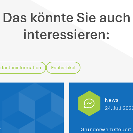
der Klagebegründung auseinandergese
inweise
: Das BVerfG hat nun sowohl das 
H aufgehoben und die Sache an das FG zu
rückverwiesen. Dem BVerfG zufolge hätt
trag auf Wiedereinsetzung in den vorige
lehnen dürfen.
s FG muss nun also prüfen, ob die Steuer
e Klage elektronisch über das „beSt“ ein
sführungen des BVerfG wird das FG dem A
and voraussichtlich stattgeben und muss