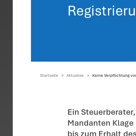
Keine
elekt
Regis