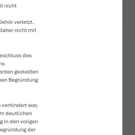
egen legte die Steuerberaterin im Namen
 beim Bundesfinanzhof (BFH) ein, die
er Anhörungsrüge beim BFH erhob die
assungsbeschwerde beim
sungsbeschwerde statt:
ten in seinem verfassungsrechtlich
echtsschutz.
 garantiert jedem Bürger den Zugang zu d
echtsschutzes. Daher darf der Zugang zu
wert und die an den Gerichtszugang zu