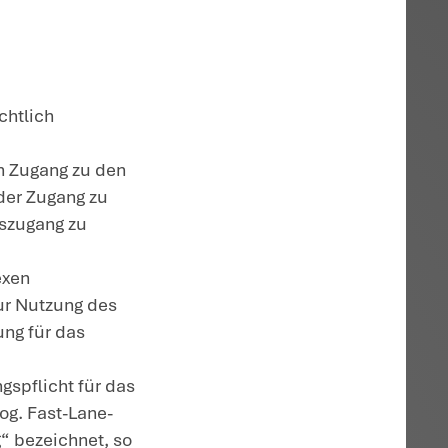
erte sich die Registrierung. Die
reits im Herbst 2022 mit, dass die
 zum 31.12.2022 versendet werden können.
ichkeit einer vorzeitigen Beantragung eine
ren bestehe; dies sei allerdings freiwilli
llständig abgeschlossen.
für einen Mandanten, den Beschwerdeführe
Post. Zu diesem Zeitpunkt hatte sie noch
halten; sie hatte sich auch nicht für die
chieden. Das Finanzgericht wies die Klag
sch über das „beSt“ erhoben, sondern auf