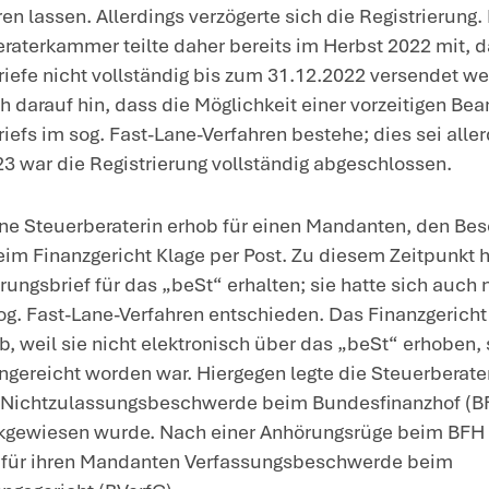
 herkömmlichem Wege, wie 
 einreichen. Insbesondere w
alten, die Möglichkeit einer
ng eines Registrierungsbri
) zu nutzen.
luss vom 23.6.2025 – 1 BvR 1718/24; NW
intergrund
: Seit dem 1.1.2023 müssen Ste
ndanten beim Finanzgericht nach dem G
ektronische Steuerberaterpostfach“ („beS