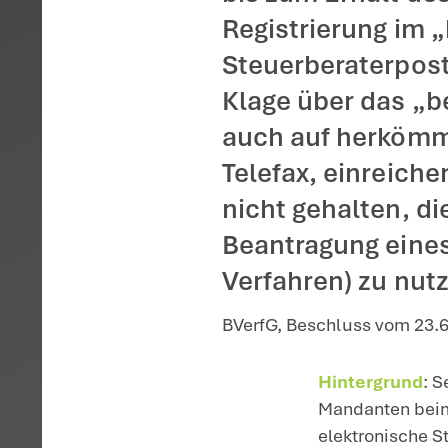
Startseite
>
Aktuelles
>
Kein
Ein Steue
Mandante
bis zum E
Registri
Steuerber
Klage üb