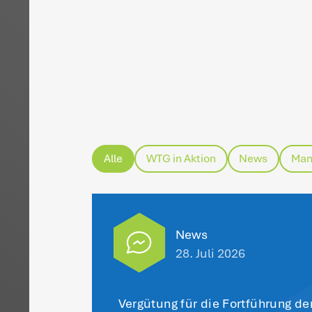
H
BF
zu
An
ab
Da
di
Au
St