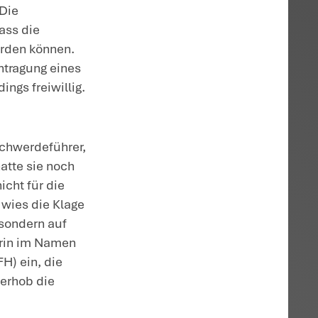
z.B per Post oder
ar der Steuerberater
 vorzeitigen
efs (im sog. Fast-Lane-
B
uerberater ihre Klagen und Anträge für ih
esetzeswortlaut über das „besondere
t“) einreichen. Hierzu mussten sie sich i