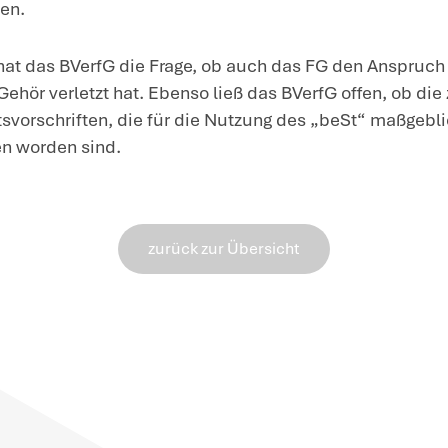
stellenden Anforderungen nicht übers
Im Streitfall kam es zum Jahreswechse
Übergangssituation, weil einerseits ab
„beSt“ bestand, andererseits aber das 
„beSt“ noch nicht abgeschlossen war.
Bundessteuerberaterkammer darauf hin
„beSt“ erst mit dem Erhalt des Registr
Angebot wurde von der Bundessteuerber
dass sich der einzelne Steuerberater z
verpflichtet fühlen musste.
Zudem hat der BFH den Anspruch des M
Das FG hat die Klage nämlich als unzu