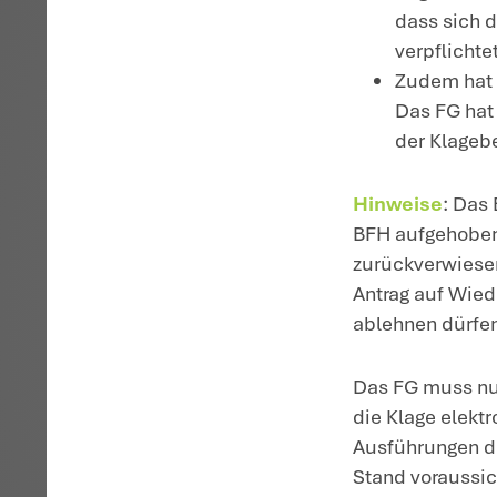
de
de
eb
St
Bu
E