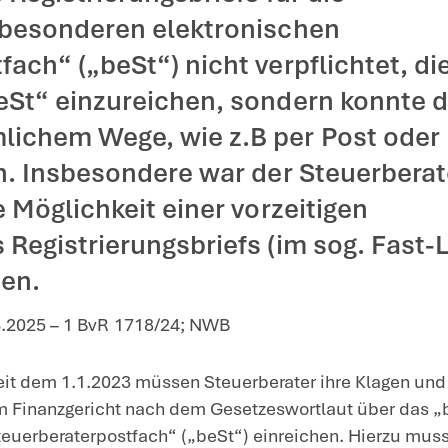
e Verpflichtung von Steuerberatern zur elektronischen
rberater, der ab dem 1.1.20
n Klage beim Finanzgericht
rhalt des Registrierungsbrie
erung im „besonderen elekt
aterpostfach“ („beSt“) nich
er das „beSt“ einzureichen