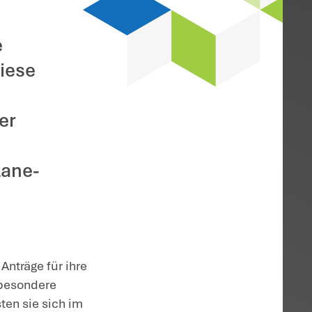
 Klageerhebung vor Erhalt des Registrierungsbriefes
23 für seinen
 erheben wollte, war
fs für die
ronischen
t verpflichtet, die
, sondern konnte diese