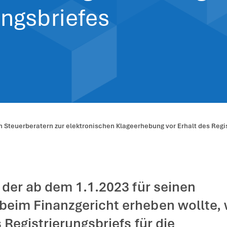
 Verpflichtung v
ronischen Klage
trierungsbriefes