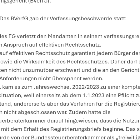
eSt“ registrieren lassen. Allerdings verzög
ndessteuerberaterkammer teilte daher be
gistrierungsbriefe nicht vollständig bis
e wies zugleich darauf hin, dass die Mögl
gistrierungsbriefs im sog. Fast-Lane-Verfah
st im März 2023 war die Registrierung vo
achverhalt
: Eine Steuerberaterin erhob 
 16.1.2023 beim Finanzgericht Klage per 
inen Registrierungsbrief für das „beSt“ er
ilnahme am sog. Fast-Lane-Verfahren ents
s unzulässig ab, weil sie nicht elektroni