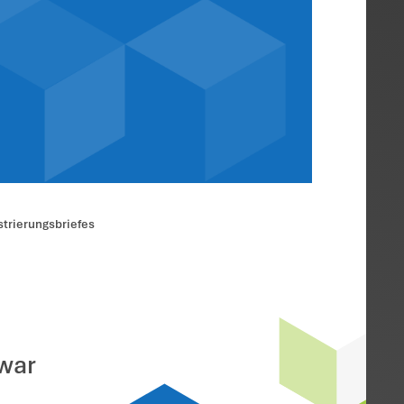
on Steuerberate
erhebung vor Erh