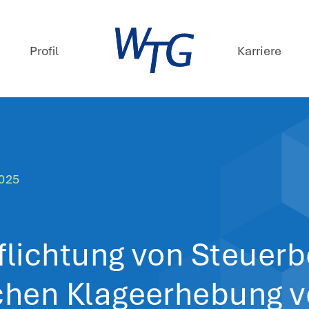
mpetenzen
Profil
ews
 September 2025