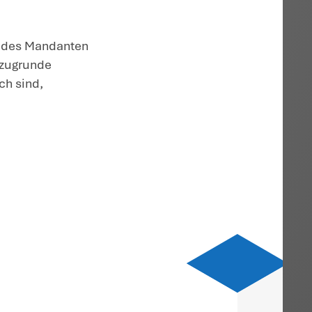
pannt werden.
l 2022/2023 zu einer komplexen
 dem 1.1.2023 eine Pflicht zur Nutzung de
Verfahren für die Registrierung für das
 Zudem hatte die
gewiesen, dass die Nutzungspflicht für 
ierungsbriefs beginne. Das sog. Fast-Lane
aterkammer als „freiwillig“ bezeichnet,
ur Nutzung dieser Möglichkeit nicht
andanten auf rechtliches Gehör verletzt.
lässig abgewiesen und sich daher nicht mi