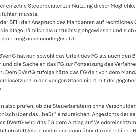
m Postweg eingereicht worden war. Hierg
s Mandanten Nichtzulassungsbeschwerde
enfalls zurückgewiesen wurde. Nach ein
euerberaterin für ihren Mandanten Verf
ndesverfassungsgericht (BVerfG).
ntscheidung
: Das BVerfG gab der Verfas
Das Urteil des FG verletzt den Mandan
geschützten Anspruch auf effektiven R
Das Gebot auf effektiven Rechtsschutz
Gerichten sowie die Wirksamkeit des R
den Gerichten nicht unzumutbar ersch