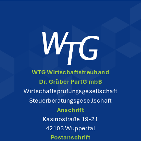
n
a
v
i
g
WTG Wirtschaftstreuhand
a
Dr. Grüber PartG mbB
t
Wirtschaftsprüfungsgesellschaft
Steuerberatungsgesellschaft
i
Anschrift
o
Kasinostraße 19-21
42103 Wuppertal
n
Postanschrift