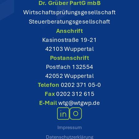
Dr. Grüber PartG mbB
t
Wirtschaftsprüfungsgesellschaft
Steuerberatungsgesellschaft
i
Anschrift
o
Kasinostraße 19-21
42103 Wuppertal
n
Postanschrift
Postfach 132554
42052 Wuppertal
Telefon
0202 371 05-0
Fax
0202 312 615
E-Mail
wtg@wtgwp.de
Impressum
Datenschutzerklärung