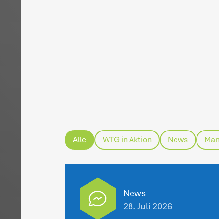
H
na
ge
Ak
ve
da
Fi
de
20
Hä