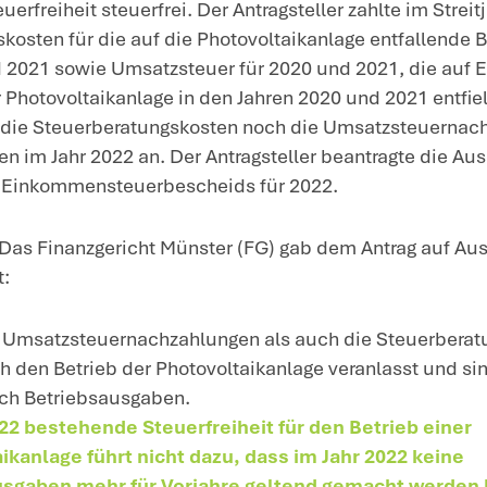
, nicht mehr abziehbar sind
ünster, Beschluss vom 21.10.2024 – 1 V 1
 K 1440/23, BFH-Az. III R 35/24; NWB
intergrund
: Gewinne aus dem Betrieb klei
n maximal 30 kW (peak) sind unter best
euerfrei.
achverhalt
: Der Antragsteller betrieb sei
nfamilienhaus. Die Einnahmen aus dem Be
d 2021 steuerpflichtig, jedoch seit dem J