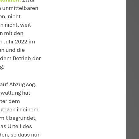
ntragsteller zahlte im Streitjahr 2022
ovoltaikanlage entfallende Beratung in de
für 2020 und 2021, die auf Einnahmen au
Jahren 2020 und 2021 entfiel. Das Finanz
 noch die Umsatzsteuernachzahlungen al
agsteller beantragte die Aussetzung der
 für 2022.
 (FG) gab dem Antrag auf Aussetzung der
n als auch die Steuerberatungskosten