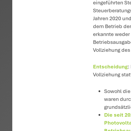
betreffen
Quellen: FG M
19.9.2024 – 4
H
vo
st
S
Ei
un