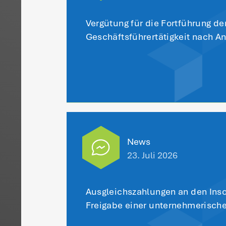
wä
au
Be
au