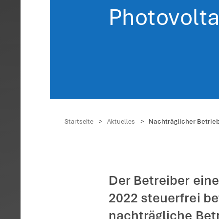
Nacht
steue
Photo