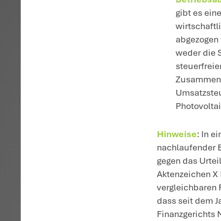
ei
St
Ja
de
er
Be
Vo
E
Vo