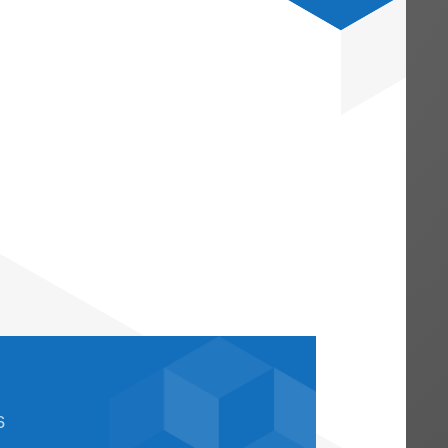
 das FG Münster einer Klage auf Abzug sog
stattgegeben. Die Finanzverwaltung hat
eim Bundesfinanzhof (BFH) unter dem
inanzgericht Nürnberg hat dagegen in ein
bzug abgelehnt und dies damit begründet
ngsverbot bestehe. Gegen das Urteil des
sion beim BFH eingelegt worden, so dass 
glicher Betriebsausgabenabzug ab dem Ja
achträgliche Einnahmen für 2021 erhalten,