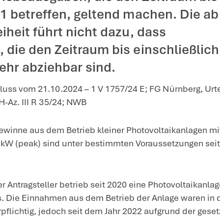
träglicher Betriebsausgabenabzug bei steuerfreiem B
iber einer Photovoltaikanla
erfrei betrieben wird, kan
liche Betriebsausgaben, di
eßlich 2021 betreffen, gelt
Steuerfreiheit führt nicht 
ausgaben, die den Zeitraum 