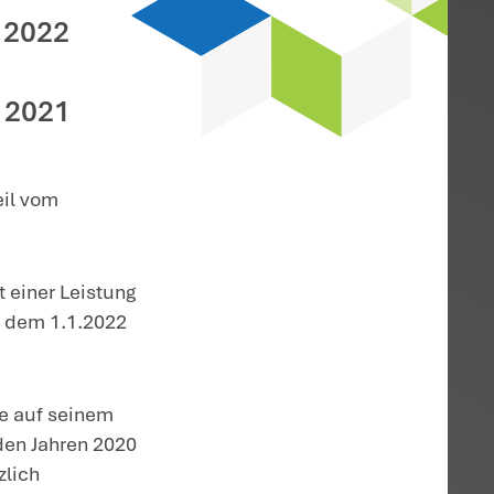
etrieb einer Photovoltaikanlage
ge, die seit dem Jahr
n im Jahr 2022 noch
e den Zeitraum bis
end machen. Die ab 2022
dazu, dass
bis einschließlich 2021