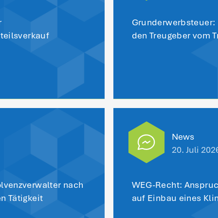
ren diese nach dem Gesetz wohl steuerfrei
sdrücklich ab 2022 angeordneten Steuerfr
triebsausgaben, die ab dem Jahr 2022 für
sdrücklichen Regelung fehlt.
zurück zu