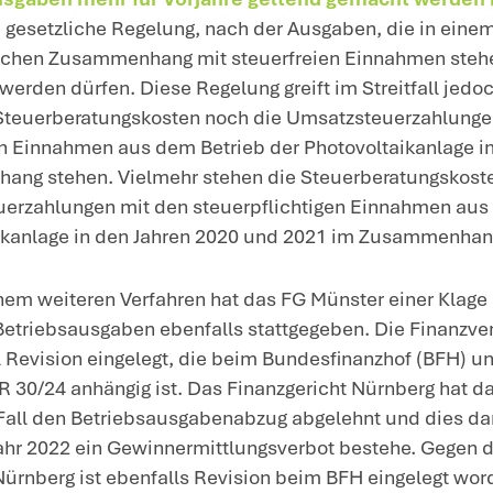
ngeführten Steuerfreiheit steuerfrei. Der A
euerberatungskosten für die auf die Phot
hren 2020 und 2021 sowie Umsatzsteuer 
m Betrieb der Photovoltaikanlage in den 
kannte weder die Steuerberatungskosten
triebsausgaben im Jahr 2022 an. Der Antr
llziehung des Einkommensteuerbescheids
ntscheidung
: Das Finanzgericht Münster
llziehung statt:
Sowohl die Umsatzsteuernachzahlunge