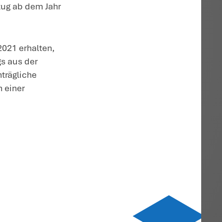
aikanlage veranlasst und sind daher
eit für den Betrieb einer
 dass im Jahr 2022 keine
e geltend gemacht werden können.
Zwar
h der Ausgaben, die in einem unmittelbar
euerfreien Einnahmen stehen, nicht
 greift im Streitfall jedoch nicht, weil
 die Umsatzsteuerzahlungen mit den
b der Photovoltaikanlage im Jahr 2022 i
n die Steuerberatungskosten und die
pflichtigen Einnahmen aus dem Betrieb 
20 und 2021 im Zusammenhang.