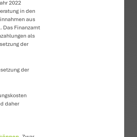
.
757/24 E; FG Nürnberg, Urteil vom
ner Photovoltaikanlagen mit einer Leistu
immten Voraussetzungen seit dem 1.1.202
t 2020 eine Photovoltaikanlage auf seinem
trieb der Anlage waren in den Jahren 20
ahr 2022 aufgrund der gesetzlich