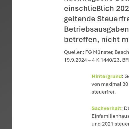
Startseite
>
Aktuelles
>
Nach
Der Betre
2022 steu
nachträg
einschli
geltende 
Betriebs