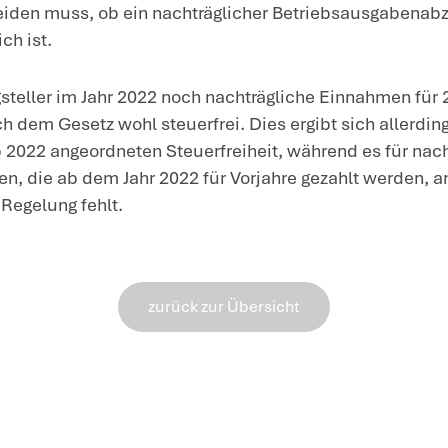
waren durch den Betrieb der Photovolt
grundsätzlich Betriebsausgaben.
Die seit 2022 bestehende Steuerfreih
Photovoltaikanlage führt nicht dazu,
Betriebsausgaben mehr für Vorjahr
gibt es eine gesetzliche Regelung, nac
wirtschaftlichen Zusammenhang mit st
abgezogen werden dürfen. Diese Regelung
weder die Steuerberatungskosten noch
steuerfreien Einnahmen aus dem Betrie
Zusammenhang stehen. Vielmehr stehe
Umsatzsteuerzahlungen mit den steuer
Photovoltaikanlage in den Jahren 20