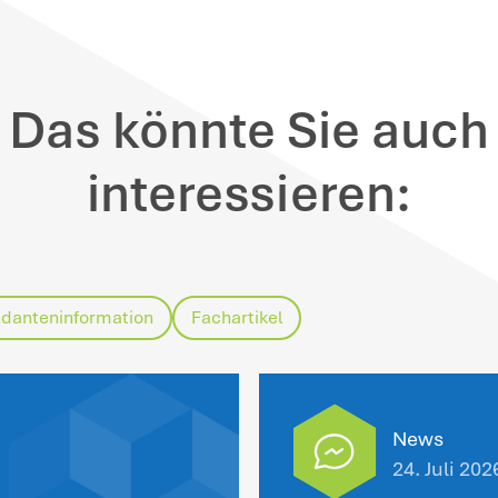
inweise
: In einem weiteren Verfahren hat
chlaufender Betriebsausgaben ebenfalls 
gen das Urteil Revision eingelegt, die b
tenzeichen X R 30/24 anhängig ist. Das F
rgleichbaren Fall den Betriebsausgabena
ss seit dem Jahr 2022 ein Gewinnermittlu
nanzgerichts Nürnberg ist ebenfalls Revi
r BFH entscheiden muss, ob ein nachträ
22 noch möglich ist.
tte der Antragsteller im Jahr 2022 noch n