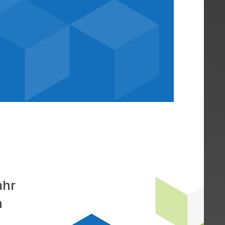
iebsausgabenabz
einer