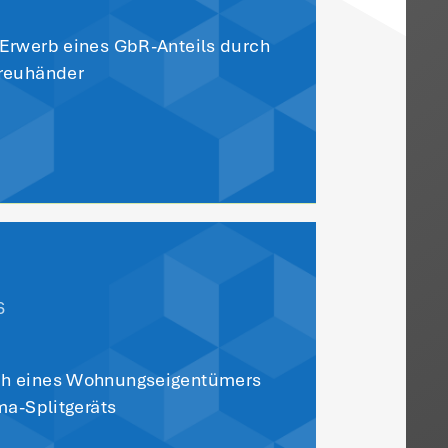
. Dies ergibt sich allerdings aus der
eiheit, während es für nachträgliche
 Vorjahre gezahlt werden, an einer
r Übersicht