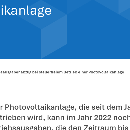
räglicher Betr
rfreiem Betrieb 
voltaikanlage