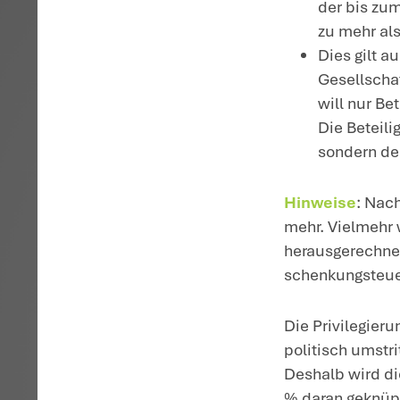
pe
so
ge
so
We
E