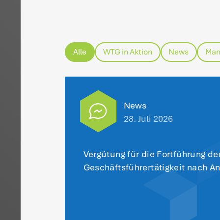
H
me
he
sc
Di
po
De
% 
Lo