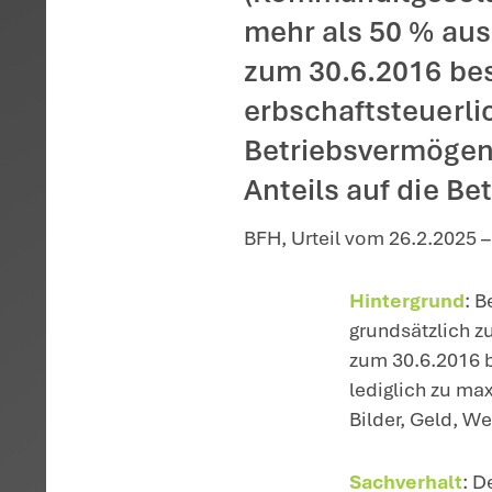
Startseite
>
Aktuelles
>
Priv
Wird ein
Betriebs
(Kommand
mehr als
zum 30.6
erbschaft