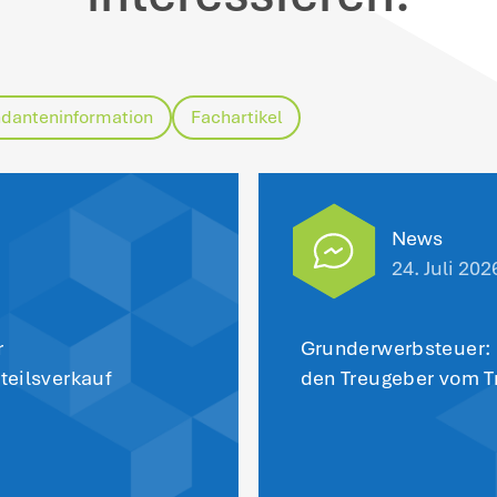
inweise
: Nach der Rechtslage seit dem 1.
hr. Vielmehr wird der Wert des Verwalt
rausgerechnet, so dass nur der verbleibe
henkungsteuerlich begünstigt ist.
e Privilegierung von Betriebsvermögen be
litisch umstritten. Dem Gesetzgeber geht
shalb wird die Steuerbefreiung von 85 %
daran geknüpft, dass der Betrieb für ein
hnaufwand in einem bestimmten Umfang in