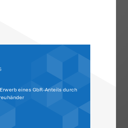
7.2016 gibt es keine starre 50 %-Grenze
ungsvermögens aus dem Betriebsvermögen
nde Betrag erbschaft- und
i der Erbschaft- und Schenkungsteuer ist
 es um den Erhalt von Arbeitsplätzen.
 oder – beim sog. Optionsmodell – von 10
en bestimmten Zeitraum fortgeführt und de
 den Folgejahren erhalten bleibt.