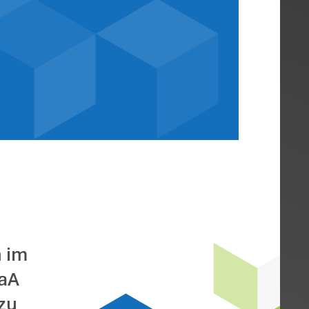
chenkung eines K
ng an einer KGaA