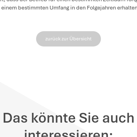
Verwaltungsvermögen besteht.
Da das Vermögen der KGaA zu mehr al
(Verwaltungsvermögen) bestand, war di
insoweit nicht zu gewähren. Denn die E
der bis zum 30.6.2016 bestehenden R
zu mehr als 50 % aus Verwaltungsverm
Dies gilt auch bei einer KGaA, auch we
Gesellschafters im Gesetz nicht ausdr
will nur Betriebsvermögen begünstigen,
Die Beteiligung an der KGaA diente abe
sondern dem Halten von Geldvermöge