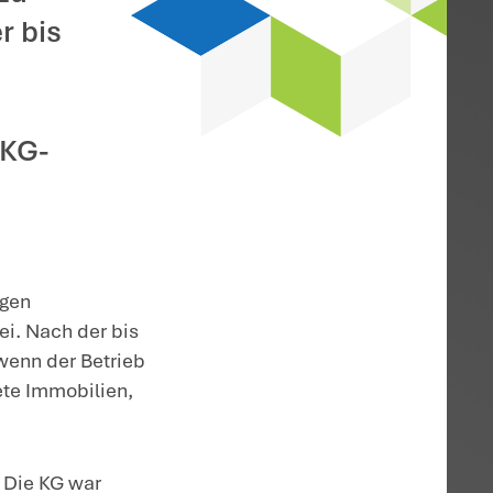
gung an einer KGaA
 und befindet sich im
ligung an einer KGaA
, deren Vermögen zu
eht, wird nach der bis
age die
für das