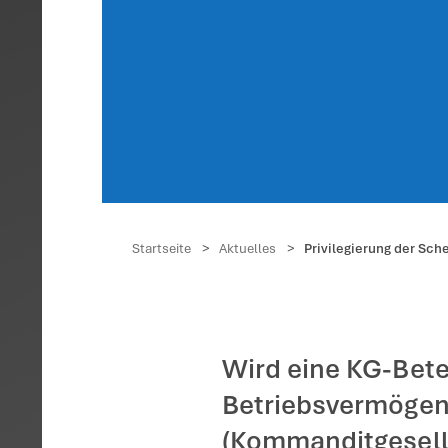
Privi
Antei