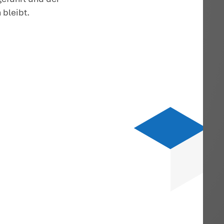
s 50 % aus Wertpapieren
e schenkungsteuerliche Privilegierung
igenschaft als Betriebsvermögen fällt na
echtslage weg, wenn das Betriebsvermöge
ögen besteht.
nn der Anteil des persönlich haftenden
ücklich genannt wird. Denn der Gesetzgeb
 das dem Erhalt von Arbeitsplätzen dient
r nicht dem Erhalt von Arbeitsplätzen,
nswerten.