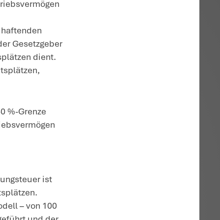
r KGaA, deren Vermögen zu mehr als 50 % 
rtpapieren, bestand. Das Finanzamt
gung für das Betriebsvermögen nicht,
 an der KGaA gehörte. Damit unterlag der
ränkt der Schenkungsteuer.
wies die hiergegen gerichtete Klage ab:
enkungsteuerbar. Der Anteil an einer KG
ungsteuerlich begünstigt und ist daher
dings gilt die schenkungsteuerliche
svermögen zu mehr als 50 % aus