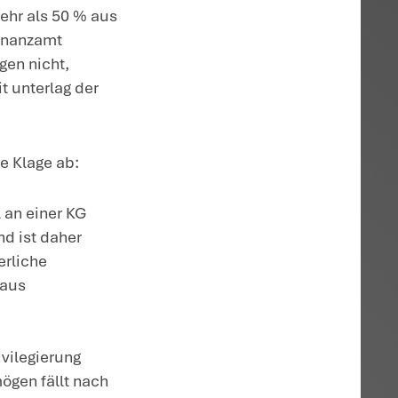
weit der Wert des KG-
aA entfällt.
ter bestimmten Voraussetzungen
nd Schenkungsteuer steuerfrei. Nach der b
Betriebsvermögen nur vor, wenn der Betr
ungsvermögen (z.B. vermietete Immobilie
16 ein KG-Anteil geschenkt. Die KG war