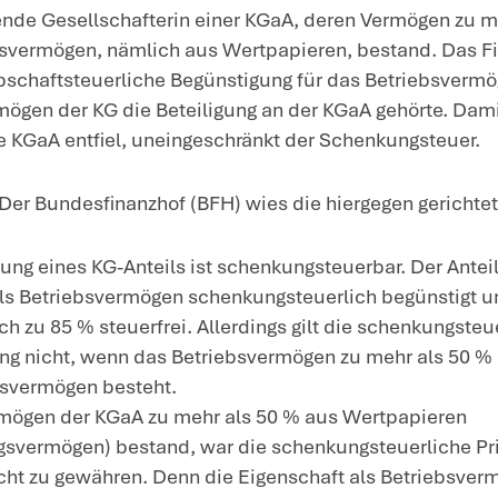
vermögen nicht gewährt, so
uf die Beteiligung an der KG
om 26.2.2025 – II R 54/22; NWB
intergrund
: Betriebsvermögen bleibt un
undsätzlich zu 85 % bei der Erbschaft- u
m 30.6.2016 bestehenden Rechtslage lag 
diglich zu maximal 50 % aus sog. Verwalt
lder, Geld, Wertpapiere) besteht.
achverhalt
: Dem Kläger wurde am 30.6.20