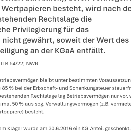
ilegierung der Schenkung eines KG-Anteils mit Beteili
e KG-Beteiligung verschenkt
vermögen der KG eine Betei
itgesellschaft auf Aktien)
 50 % aus Wertpapieren best
.2016 bestehenden Rechtsl
steuerliche Privilegierung 