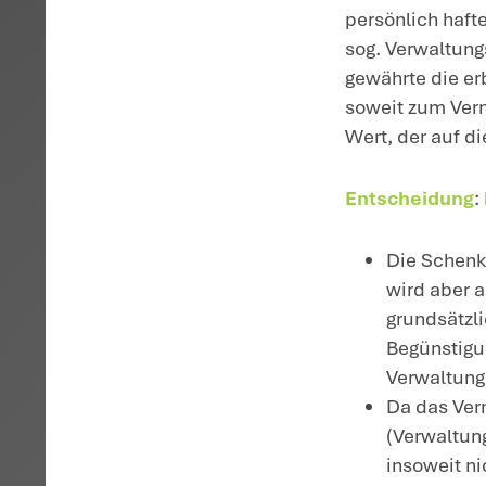
Betriebs
Anteils a
BFH, Urteil v
H
gr
zu
le
Bi
S