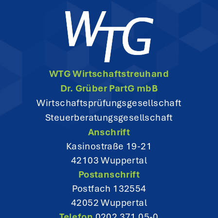
v
i
g
WTG Wirtschaftstreuhand
a
Dr. Grüber PartG mbB
t
Wirtschaftsprüfungsgesellschaft
Steuerberatungsgesellschaft
i
Anschrift
o
Kasinostraße 19-21
42103 Wuppertal
n
Postanschrift
Postfach 132554
42052 Wuppertal
Telefon
0202 371 05-0