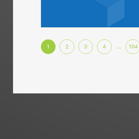
Alle
WTG in Aktion
News
28. Juli 2
Vergütung für die F
Geschäftsführertäti