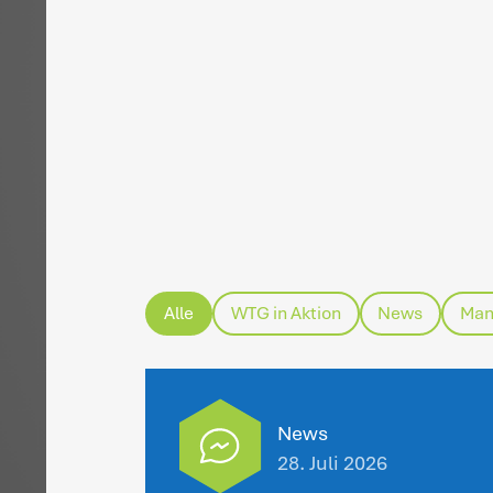
H
Ma
A