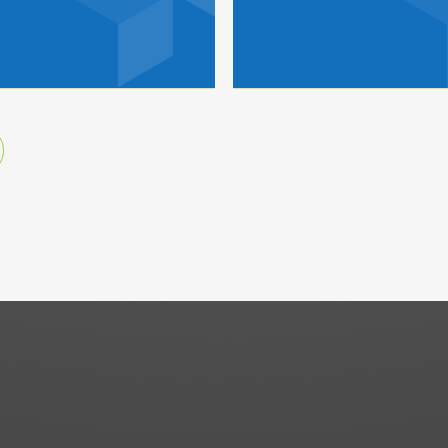
News
Mandanteninformation
Fachar
026
ortführung der
gkeit nach Anteilsverkauf