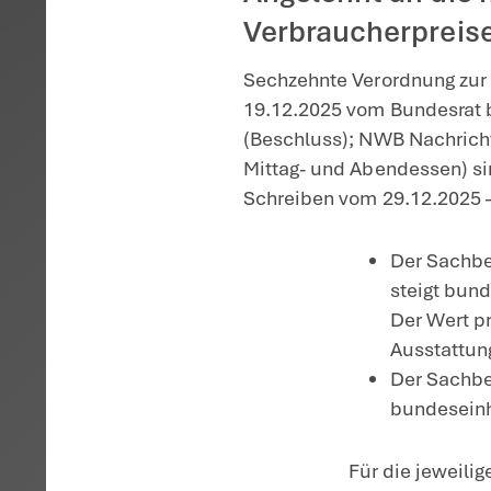
Startseite
>
Aktuelles
>
Sach
Die Sachb
und Unte
Angelehn
Verbrauc
Sechzehnte Ve
19.12.2025 vo