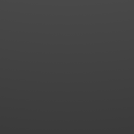
026
n an den Insolvenzverwalter nach
rnehmerischen Tätigkeit