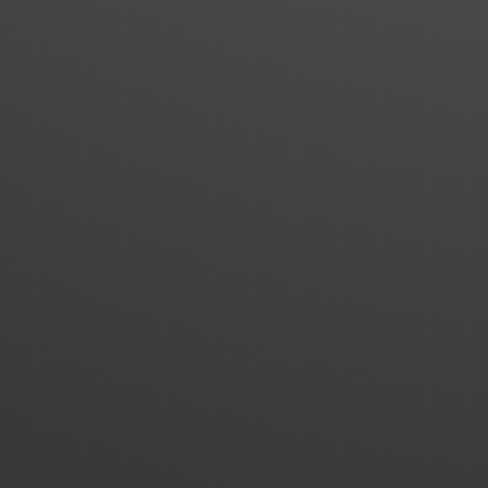
News
23. Juli 2
Ausgleichszahlunge
Freigabe einer unte