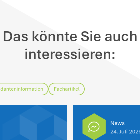
Frühstück (Monat/Tag): 71 €/2,37 € (202
Mittagessen (Monat/Tag): 137 €/4,57 € (
Abendessen (Monat/Tag): 137 €/4,57 € (
inweise
: Bei Vollverpflegung (Frühstück,
hlzeiten mit 11,50 € anzusetzen. Die ne
brechnungsmonat des neuen Jahres anzu
zurück zu