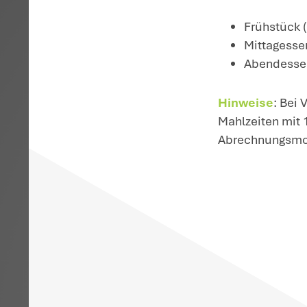
(Beschluss); 
Mittag- und A
Schreiben vom
Fü