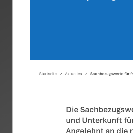
Sachb
Verp