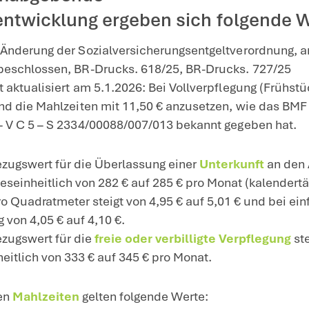
bezugswerte für freie Unterkunft und Verpflegung 202
ezugswerte für freie oder v
rkunft für das Jahr 2026 w
t an die maßgebende
herpreisentwicklung ergebe
rordnung zur Änderung der Sozialversic
m Bundesrat beschlossen, BR-Drucks. 61