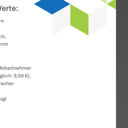
6
erbilligte Verpflegung
urden angepasst.
n sich folgende Werte:
herungsentgeltverordnung, am
8/25, BR-Drucks. 727/25