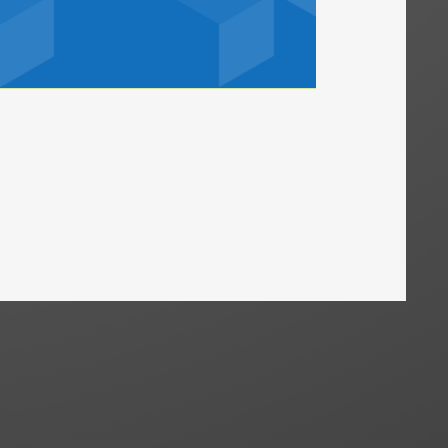
tikel
News
24. Juli 2026
Grunderwerbsteuer: Erwerb eines
den Treugeber vom Treuhänder