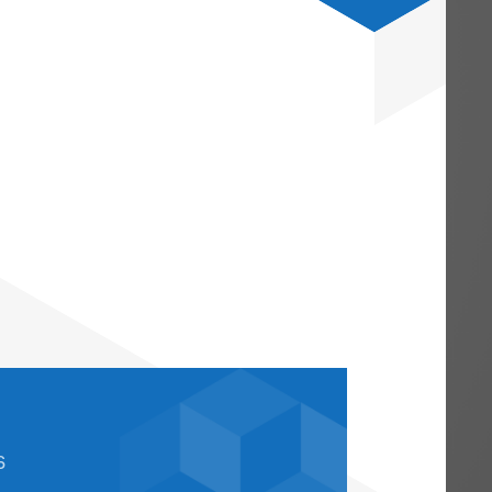
5: 69 €/2,30 €),
2025: 132 €/4,40 €),
2025: 132 €/4,40 €).
 Mittag- und Abendessen) sind die
uen Werte sind ab dem ersten
wenden.
r Übersicht