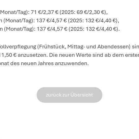
NWB Nachricht aktualisiert am 5.1.2026: B
bendessen) sind die Mahlzeiten mit 11,50
 29.12.2025 – V C 5 – S 2334/00088/007/
Der Sachbezugswert für die Überlassu
steigt bundeseinheitlich von 282 € auf 
Der Wert pro Quadratmeter steigt von 4
Ausstattung von 4,05 € auf 4,10 €.
Der Sachbezugswert für die
freie oder
bundeseinheitlich von 333 € auf 345 € 
r die jeweiligen
Mahlzeiten
gelten folge