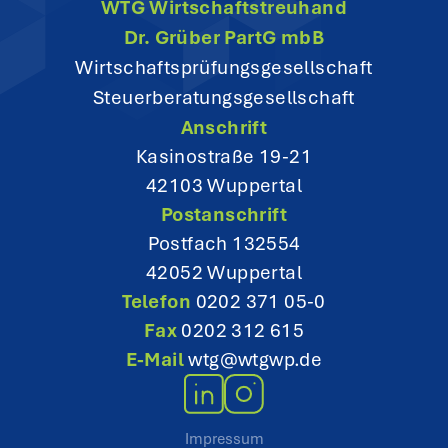
WTG Wirtschaftstreuhand
a
Dr. Grüber PartG mbB
t
Wirtschaftsprüfungsgesellschaft
Steuerberatungsgesellschaft
i
Anschrift
o
Kasinostraße 19-21
42103 Wuppertal
n
Postanschrift
Postfach 132554
42052 Wuppertal
Telefon
0202 371 05-0
Fax
0202 312 615
E-Mail
wtg@wtgwp.de
Impressum