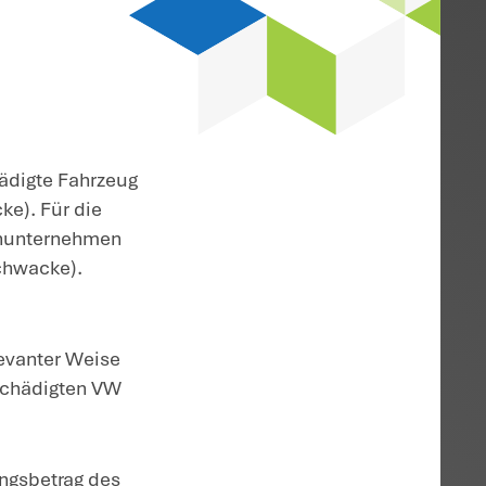
erkehrsunfall
lls hat auch bei
 (als des beschädigten)
Weg der
hat der
tschieden.
5.2026 – VI ZR 67/25; NWB