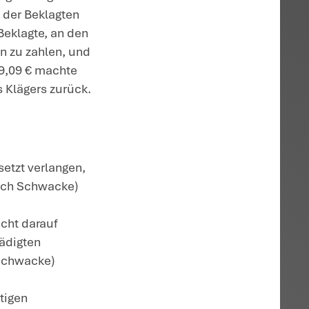
einem Verkehrsunfall beschädigte Fahrze
hrzeugklasse 9 nach Schwacke). Für die
r Kläger bei einem Mietwagenunternehmen
PS (Fahrzeugklasse 7 nach Schwacke).
tattung des ihm vom
. Dieser liege in nicht relevanter Weise
r Fahrzeugklasse seines beschädigten VW
chwacke).
fferenz zwischen dem Rechnungsbetrag des