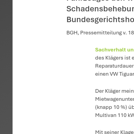
Startseite
>
Aktuelles
>
Umfa
Der Gesc
Anmietun
Fahrzeug
Schadens
Bundesge
BGH, Pressemi