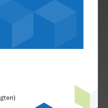
ähiger Mietwage
nfall