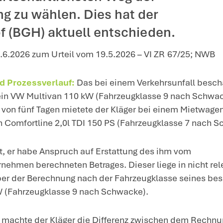
ng erstattungsfähiger Mietwagenkosten nach einem V
hädigte eines Verkehrsunfa
g eines klassenniedrigeren
es den wirtschaftlichsten 
behebung zu wählen. Dies 
richtshof (BGH) aktuell en
tteilung v. 18.6.2026 zum Urteil vom 19.