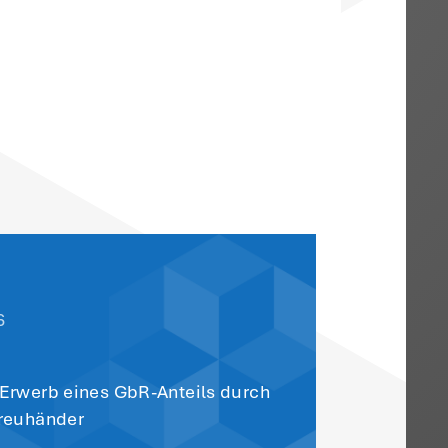
tung eines klassenhöheren Fahrzeuges in
ietung eines klassenniedrigeren Fahrzeu
derlichkeit
ot
gehalten, im Rahmen des ihm
egen den wirtschaftlichsten Weg der
ger befand sich bei Anmietung des
en Eil- oder Notsituation.
nkosten kann nicht aus den vom BGH
Schädiger zu tragenden Werkstatt- und
den. Denn die Preise eines
eschädigten in der Regel einfach zu