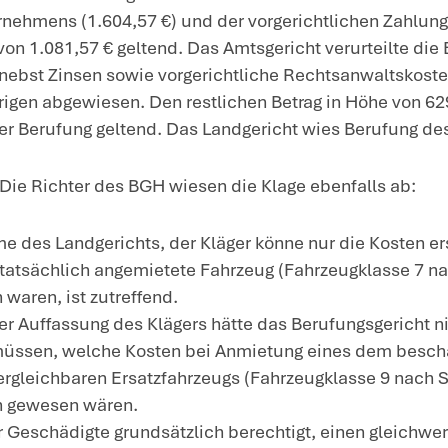
achverhalt und Prozessverlauf:
Das bei 
s Klägers ist ein VW Multivan 110 kW (Fa
paraturdauer von fünf Tagen mietete de
nen VW Tiguan Comfortline 2,0l TDI 150 
r Kläger meint, er habe Anspruch auf Ers
etwagenunternehmen berechneten Betrages
napp 10 %) über der Berechnung nach de
ltivan 110 kW (Fahrzeugklasse 9 nach S
t seiner Klage machte der Kläger die Di