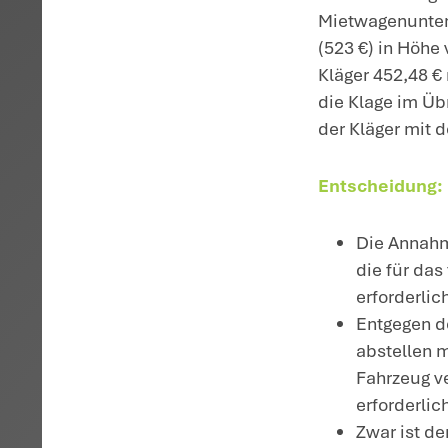
S
de
Re
ei
De
Mi
(k
Mu
Mi