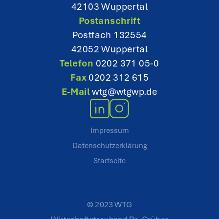
42103 Wuppertal
n
Postanschrift
Postfach 132554
42052 Wuppertal
Telefon
0202 371 05-0
Fax
0202 312 615
E-Mail
wtg@wtgwp.de
Impressum
Datenschutzerklärung
Startseite
© 2023 WTG