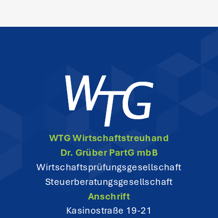
s
n
a
v
i
g
WTG Wirtschaftstreuhand
a
Dr. Grüber PartG mbB
t
Wirtschaftsprüfungsgesellschaft
Steuerberatungsgesellschaft
i
Anschrift
o
Kasinostraße 19-21