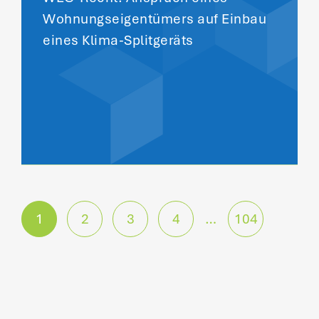
Wohnungseigentümers auf Einbau
eines Klima-Splitgeräts
P
1
2
3
4
…
104
o
s
t