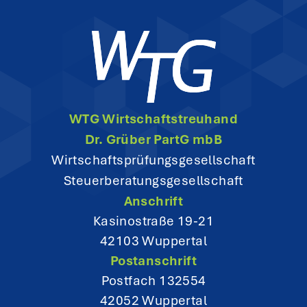
a
v
i
g
WTG Wirtschaftstreuhand
a
Dr. Grüber PartG mbB
t
Wirtschaftsprüfungsgesellschaft
Steuerberatungsgesellschaft
i
Anschrift
o
Kasinostraße 19-21
42103 Wuppertal
n
Postanschrift
Postfach 132554
42052 Wuppertal