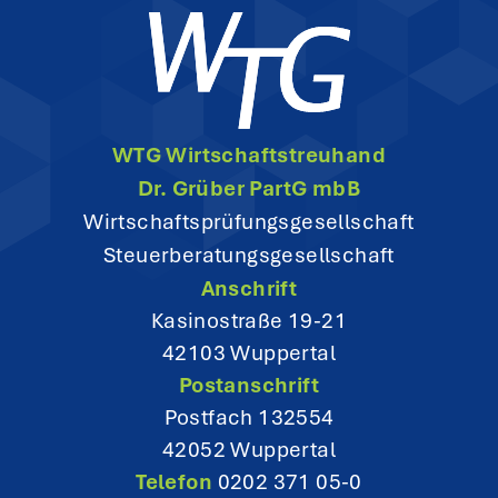
v
i
g
WTG Wirtschaftstreuhand
a
Dr. Grüber PartG mbB
t
Wirtschaftsprüfungsgesellschaft
Steuerberatungsgesellschaft
i
Anschrift
o
Kasinostraße 19-21
42103 Wuppertal
n
Postanschrift
Postfach 132554
42052 Wuppertal
Telefon
0202 371 05-0