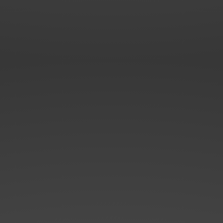
4
…
104