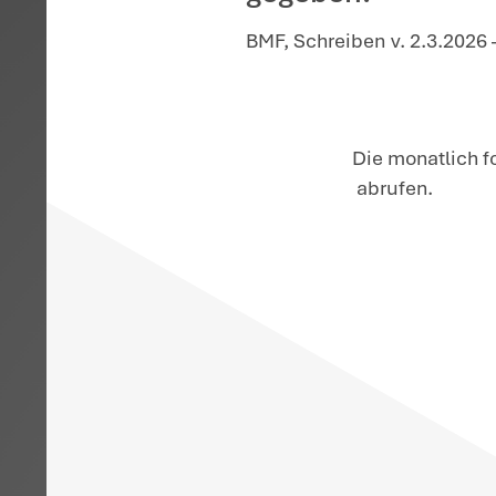
Startseite
>
Aktuelles
>
Umsa
Das Bund
Umrechnu
gegeben.
BMF, Schreibe