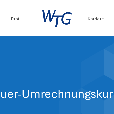
mpetenzen
Profil
ews
 März 2026