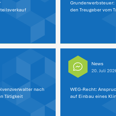
Das könnt
interes
News
Mandanteninformation
Fachar