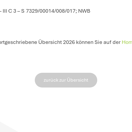
tzsteuer-Umrechnungskurse Februar 2026
esfinanzministerium (BMF)
ngskurse für den Monat F
n v. 2.3.2026 – III C 3 – S 7329/00014/00