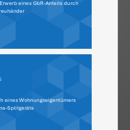
e Sie auch
sieren:
tikel