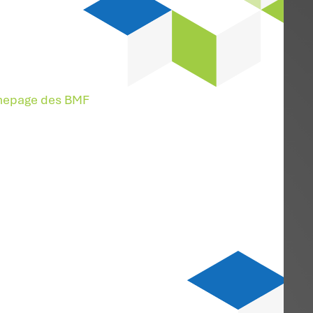
 hat die Umsatzsteuer-
ebruar 2026 bekannt
8/017; NWB