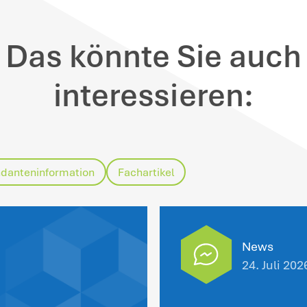
e monatlich fortgeschriebene Übersicht 
brufen.
zurück zu