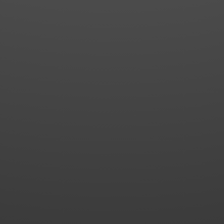
026
n an den Insolvenzverwalter nach
rnehmerischen Tätigkeit