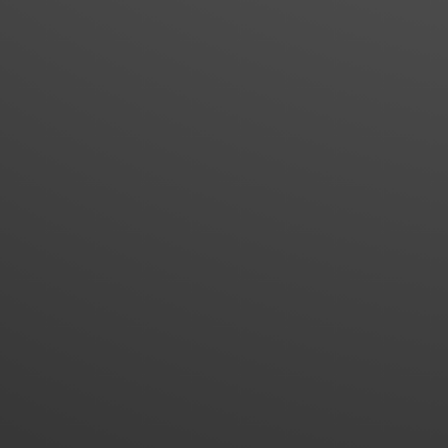
News
23. Juli 2
Ausgleichszahlunge
Freigabe einer unte