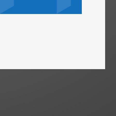
News
24. Juli 2026
Grunderwerbsteuer: Erwerb eines
den Treugeber vom Treuhänder