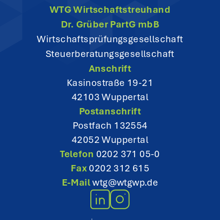
WTG Wirtschaftstreuhand
a
Dr. Grüber PartG mbB
t
Wirtschaftsprüfungsgesellschaft
Steuerberatungsgesellschaft
i
Anschrift
o
Kasinostraße 19-21
42103 Wuppertal
n
Postanschrift
Postfach 132554
42052 Wuppertal
Telefon
0202 371 05-0
Fax
0202 312 615
E-Mail
wtg@wtgwp.de