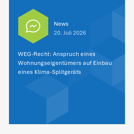
News
20. Juli 2026
WEG-Recht: Anspruch eines
Wohnungseigentümers auf Einbau
eines Klima-Splitgeräts