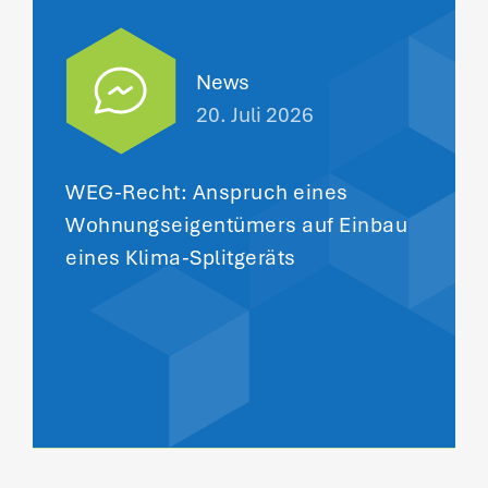
News
20. Juli 2026
WEG-Recht: Anspruch eines
Wohnungseigentümers auf Einbau
eines Klima-Splitgeräts