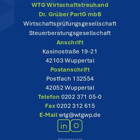
WTG Wirtschaftstreuhand
a
Dr. Grüber PartG mbB
t
Wirtschaftsprüfungsgesellschaft
Steuerberatungsgesellschaft
i
Anschrift
o
Kasinostraße 19-21
42103 Wuppertal
n
Postanschrift
Postfach 132554
42052 Wuppertal
Telefon
0202 371 05-0
Fax
0202 312 615
E-Mail
wtg@wtgwp.de
Impressum