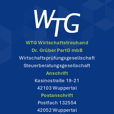
a
v
i
g
WTG Wirtschaftstreuhand
a
Dr. Grüber PartG mbB
t
Wirtschaftsprüfungsgesellschaft
Steuerberatungsgesellschaft
i
Anschrift
o
Kasinostraße 19-21
42103 Wuppertal
n
Postanschrift
Postfach 132554
42052 Wuppertal