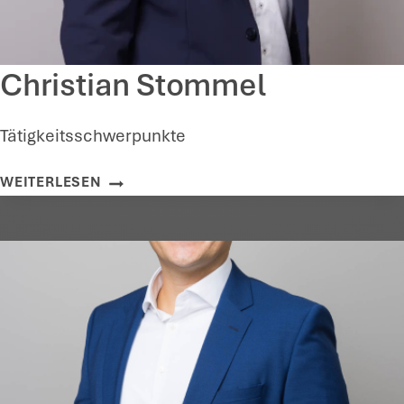
Christian Stommel
Tätigkeitsschwerpunkte
C
WEITERLESEN
H
R
I
S
T
I
A
N