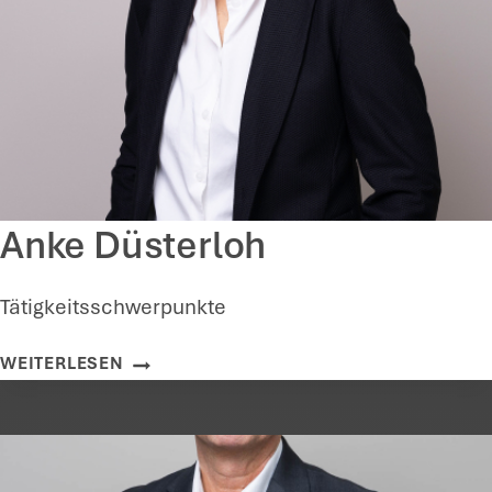
Anke Düsterloh
Tätigkeitsschwerpunkte
A
WEITERLESEN
N
K
E