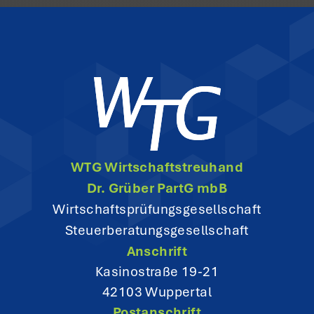
P
B
E
C
K
E
R
WTG Wirtschaftstreuhand
Dr. Grüber PartG mbB
Wirtschaftsprüfungsgesellschaft
Steuerberatungsgesellschaft
Anschrift
Kasinostraße 19-21
42103 Wuppertal
Postanschrift