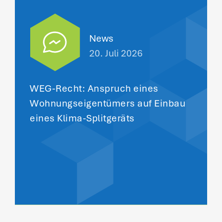
News
20. Juli 2026
WEG-Recht: Anspruch eines
Wohnungseigentümers auf Einbau
eines Klima-Splitgeräts