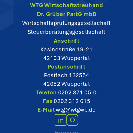
WTG Wirtschaftstreuhand
a
Dr. Grüber PartG mbB
t
Wirtschaftsprüfungsgesellschaft
Steuerberatungsgesellschaft
i
Anschrift
o
Kasinostraße 19-21
42103 Wuppertal
n
Postanschrift
Postfach 132554
42052 Wuppertal
Telefon
0202 371 05-0
Fax
0202 312 615
E-Mail
wtg@wtgwp.de