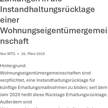
H
Instandhaltungsrücklage
T
einer
M
I
Wohnungseigentümergemei
T
nschaft
B
E
Von
WTG
26. März 2025
S
S
Hintergrund:
E
Wohnungseigentümergemeinschaften sind
R
verpflichtet, eine Instandhaltungsrücklage für
U
künftige Erhaltungsmaßnahmen zu bilden; seit dem
N
Jahr 2020 heißt diese Rücklage Erhaltungsrücklage.
G
Außerdem sind
S