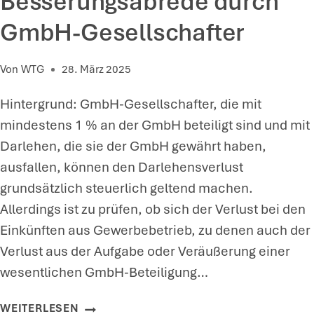
Besserungsabrede durch
L
GmbH-Gesellschafter
A
G
Von
WTG
28. März 2025
(
N
Hintergrund: GmbH-Gesellschafter, die mit
O
mindestens 1 % an der GmbH beteiligt sind und mit
C
Darlehen, die sie der GmbH gewährt haben,
H
ausfallen, können den Darlehensverlust
)
grundsätzlich steuerlich geltend machen.
V
Allerdings ist zu prüfen, ob sich der Verlust bei den
E
Einkünften aus Gewerbebetrieb, zu denen auch der
R
Verlust aus der Aufgabe oder Veräußerung einer
F
wesentlichen GmbH-Beteiligung…
A
S
F
WEITERLESEN