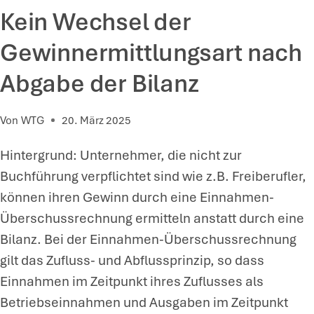
T
A
Kein Wechsel der
E
P
U
Gewinnermittlungsart nach
I
E
T
Abgabe der Bilanz
R
A
B
L
Von
WTG
20. März 2025
E
G
L
Hintergrund: Unternehmer, die nicht zur
E
A
Buchführung verpflichtet sind wie z.B. Freiberufler,
S
S
können ihren Gewinn durch eine Einnahmen-
E
T
Überschussrechnung ermitteln anstatt durch eine
L
U
Bilanz. Bei der Einnahmen-Überschussrechnung
L
N
gilt das Zufluss- und Abflussprinzip, so dass
S
G
Einnahmen im Zeitpunkt ihres Zuflusses als
C
F
Betriebseinnahmen und Ausgaben im Zeitpunkt
H