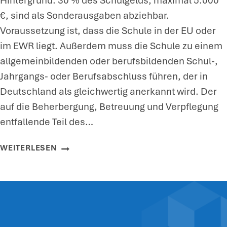
Hintergrund: 30 % des Schulgelds, maximal 5.000
Z
Z
€, sind als Sonderausgaben abziehbar.
S
E
Voraussetzung ist, dass die Schule in der EU oder
T
U
im EWR liegt. Außerdem muss die Schule zu einem
E
G
allgemeinbildenden oder berufsbildenden Schul-,
U
E
Jahrgangs- oder Berufsabschluss führen, der in
E
Deutschland als gleichwertig anerkannt wird. Der
R
auf die Beherbergung, Betreuung und Verpflegung
B
entfallende Teil des…
E
I
K
WEITERLESEN
S
E
T
I
R
N
A
S
F
O