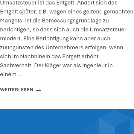
Umsatzsteuer ist das Entgelt. Ändert sich das
I
Entgelt später, z.B. wegen eines geltend gemachten
U
Mangels, ist die Bemessungsgrundlage zu
N
berichtigen, so dass sich auch die Umsatzsteuer
G
mindert. Eine Berichtigung kann aber auch
F
zuungunsten des Unternehmers erfolgen, wenn
Ü
sich im Nachhinein das Entgelt erhöht.
R
Sachverhalt: Der Kläger war als Ingenieur in
L
einem…
A
N
B
WEITERLESEN
D
E
W
R
I
I
R
C
T