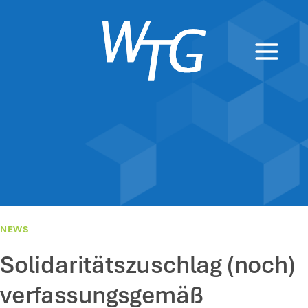
Zum
Inhalt
springen
NEWS
Solidaritätszuschlag (noch)
verfassungsgemäß