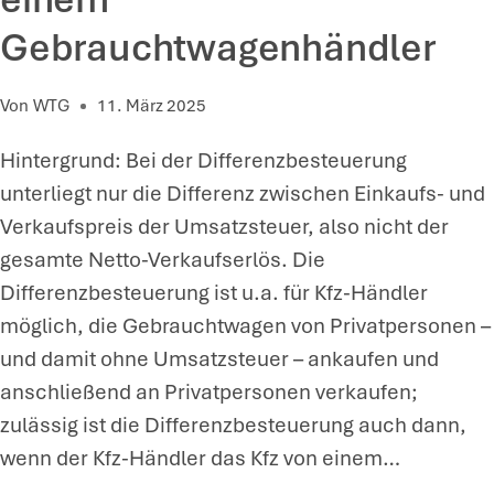
:
Gebrauchtwagenhändler
V
E
Von
WTG
11. März 2025
R
L
Hintergrund: Bei der Differenzbesteuerung
Ä
unterliegt nur die Differenz zwischen Einkaufs- und
N
Verkaufspreis der Umsatzsteuer, also nicht der
G
gesamte Netto-Verkaufserlös. Die
E
Differenzbesteuerung ist u.a. für Kfz-Händler
R
möglich, die Gebrauchtwagen von Privatpersonen –
U
und damit ohne Umsatzsteuer – ankaufen und
N
anschließend an Privatpersonen verkaufen;
G
zulässig ist die Differenzbesteuerung auch dann,
D
wenn der Kfz-Händler das Kfz von einem…
E