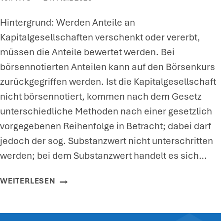
I
E
G
I
Hintergrund: Werden Anteile an
E
D
Kapitalgesellschaften verschenkt oder vererbt,
N
E
müssen die Anteile bewertet werden. Bei
T
N
börsennotierten Anteilen kann auf den Börsenkurs
Ü
K
zurückgegriffen werden. Ist die Kapitalgesellschaft
M
M
nicht börsennotiert, kommen nach dem Gesetz
E
A
unterschiedliche Methoden nach einer gesetzlich
R
L
vorgegebenen Reihenfolge in Betracht; dabei darf
G
G
jedoch der sog. Substanzwert nicht unterschritten
E
E
werden; bei dem Substanzwert handelt es sich…
M
S
E
C
B
WEITERLESEN
I
H
E
N
Ü
W