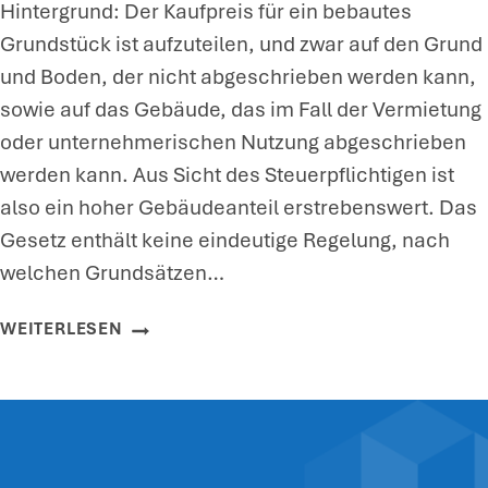
Hintergrund: Der Kaufpreis für ein bebautes
A
Grundstück ist aufzuteilen, und zwar auf den Grund
L
und Boden, der nicht abgeschrieben werden kann,
T
sowie auf das Gebäude, das im Fall der Vermietung
U
oder unternehmerischen Nutzung abgeschrieben
N
werden kann. Aus Sicht des Steuerpflichtigen ist
G
also ein hoher Gebäudeanteil erstrebenswert. Das
S
Gesetz enthält keine eindeutige Regelung, nach
R
welchen Grundsätzen…
Ü
C
K
WEITERLESEN
K
A
L
U
A
F
G
P