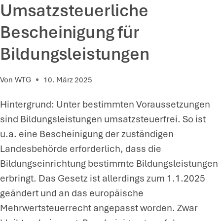
Umsatzsteuerliche
T
E
T
R
Bescheinigung für
E
U
Bildungsleistungen
B
N
E
G
Von
WTG
10. März 2025
I
B
E
E
Hintergrund: Unter bestimmten Voraussetzungen
I
I
sind Bildungsleistungen umsatzsteuerfrei. So ist
N
E
u.a. eine Bescheinigung der zuständigen
E
I
Landesbehörde erforderlich, dass die
R
N
Bildungseinrichtung bestimmte Bildungsleistungen
P
E
erbringt. Das Gesetz ist allerdings zum 1.1.2025
E
M
geändert und an das europäische
R
G
Mehrwertsteuerrecht angepasst worden. Zwar
S
E