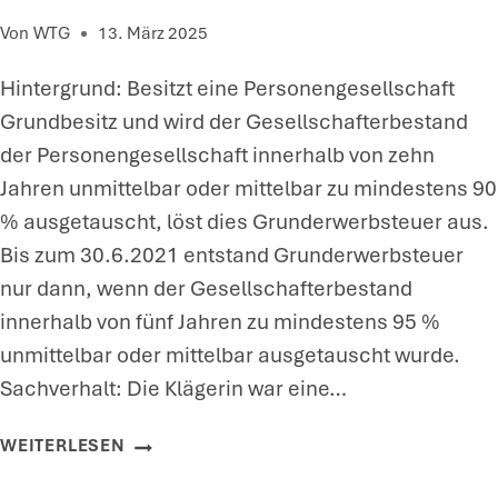
I
U
Von
WTG
13. März 2025
E
G
H
Hintergrund: Besitzt eine Personengesellschaft
F
U
Grundbesitz und wird der Gesellschafterbestand
Ü
N
der Personengesellschaft innerhalb von zehn
R
G
Jahren unmittelbar oder mittelbar zu mindestens 90
S
V
% ausgetauscht, löst dies Grunderwerbsteuer aus.
C
O
Bis zum 30.6.2021 entstand Grunderwerbsteuer
H
N
nur dann, wenn der Gesellschafterbestand
U
B
innerhalb von fünf Jahren zu mindestens 95 %
L
E
unmittelbar oder mittelbar ausgetauscht wurde.
G
S
Sachverhalt: Die Klägerin war eine…
E
T
L
E
G
WEITERLESEN
D
C
R
I