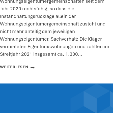
Wohnungseigentümergemeinschaften seit dem
A
Jahr 2020 rechtsfähig, so dass die
B
Instandhaltungsrücklage allein der
R
Wohnungseigentümergemeinschaft zusteht und
E
nicht mehr anteilig dem jeweiligen
D
Wohnungseigentümer. Sachverhalt: Die Kläger
E
vermieteten Eigentumswohnungen und zahlten im
D
Streitjahr 2021 insgesamt ca. 1.300…
U
Z
R
WEITERLESEN
A
C
H
H
L
G
U
M
N
B
G
H