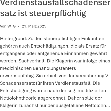
Verdienstausfallschadenser
E
N
satz ist steuerpflichtig
A
N
Von
WTG
21. März 2025
E
Hintergrund: Zu den steuerpflichtigen Einkünften
I
gehören auch Entschädigungen, die als Ersatz für
N
entgangene oder entgehende Einnahmen gewährt
E
werden. Sachverhalt: Die Klägerin war infolge eines
R
medizinischen Behandlungsfehlers
N
erwerbsunfähig. Sie erhielt von der Versicherung V
I
Schadensersatz für ihren Verdienstausfall. Die
C
Entschädigung wurde nach der sog. modifizierten
H
Nettolohntheorie abgerechnet. Daher sollte der
T
Klägerin zunächst nur der ausgefallene Nettolohn…
B