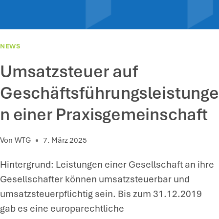
T
D
R
L
L
E
I
NEWS
R
C
Umsatzsteuer auf
H
E
Geschäftsführungsleistunge
B
n einer Praxisgemeinschaft
E
S
Von
WTG
7. März 2025
C
H
Hintergrund: Leistungen einer Gesellschaft an ihre
E
Gesellschafter können umsatzsteuerbar und
I
umsatzsteuerpflichtig sein. Bis zum 31.12.2019
N
gab es eine europarechtliche
I