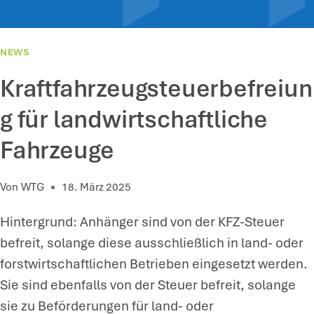
A
D
L
E
L
R
NEWS
S
G
Kraftfahrzeugsteuerbefreiun
C
E
H
W
g für landwirtschaftliche
A
I
Fahrzeuge
D
N
E
N
Von
WTG
18. März 2025
N
E
S
R
Hintergrund: Anhänger sind von der KFZ-Steuer
E
M
befreit, solange diese ausschließlich in land- oder
R
I
forstwirtschaftlichen Betrieben eingesetzt werden.
S
T
Sie sind ebenfalls von der Steuer befreit, solange
A
T
sie zu Beförderungen für land- oder