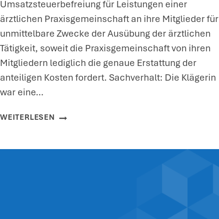
Umsatzsteuerbefreiung für Leistungen einer
G
ärztlichen Praxisgemeinschaft an ihre Mitglieder für
U
unmittelbare Zwecke der Ausübung der ärztlichen
N
Tätigkeit, soweit die Praxisgemeinschaft von ihren
G
Mitgliedern lediglich die genaue Erstattung der
F
anteiligen Kosten fordert. Sachverhalt: Die Klägerin
Ü
war eine…
R
B
U
WEITERLESEN
I
M
L
S
D
A
U
T
N
Z
G
S
S