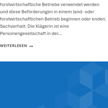
T
L
forstwirtschaftliche Betriebe verwendet werden
Z
U
und diese Beförderungen in einem land- oder
I
N
forstwirtschaftlichen Betrieb beginnen oder enden.
S
G
Sachverhalt: Die Klägerin ist eine
T
S
Personengesellschaft in der…
S
A
T
R
K
WEITERLESEN
E
T
R
U
N
A
E
A
F
R
C
T
P
H
F
F
A
A
L
B
H
I
G
R