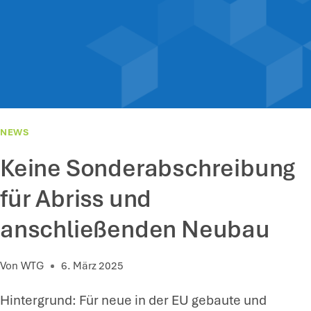
T
L
E
E
U
I
E
S
R
T
A
U
U
NEWS
N
F
Keine Sonderabschreibung
G
G
E
E
für Abriss und
N
S
anschließenden Neubau
C
H
Von
WTG
6. März 2025
Ä
F
Hintergrund: Für neue in der EU gebaute und